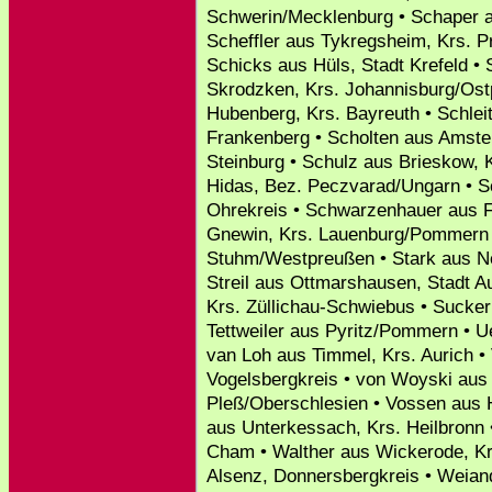
Schwerin/Mecklenburg • Schaper a
Scheffler aus Tykregsheim, Krs. 
Schicks aus Hüls, Stadt Krefeld •
Skrodzken, Krs. Johannisburg/Ostp
Hubenberg, Krs. Bayreuth • Schlei
Frankenberg • Scholten aus Amste
Steinburg • Schulz aus Brieskow,
Hidas, Bez. Peczvarad/Ungarn • 
Ohrekreis • Schwarzenhauer aus Fr
Gnewin, Krs. Lauenburg/Pommern •
Stuhm/Westpreußen • Stark aus Nec
Streil aus Ottmarshausen, Stadt A
Krs. Züllichau-Schwiebus • Sucker 
Tettweiler aus Pyritz/Pommern • U
van Loh aus Timmel, Krs. Aurich • 
Vogelsbergkreis • von Woyski aus
Pleß/Oberschlesien • Vossen aus H
aus Unterkessach, Krs. Heilbronn 
Cham • Walther aus Wickerode, K
Alsenz, Donnersbergkreis • Weian