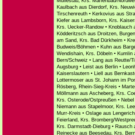
Müllestau, Krs. Marienbad/Nordwe
Kaulbach aus Dierdorf, Krs. Neuwie
Tirschenreuth • Kerkovius aus Str
Kiefer aus Lambsborn, Krs. Kaisers
Krs. Uecker-Randow • Knoblauch a
Ködderitzsch aus Droitzen, Burge
am Sand, Krs. Bad Dürkheim • Krei
Budweis/Böhmen • Kuhn aus Bargen
Wendishain, Krs. Döbeln • Kumlin 
Bern/Schweiz • Lang aus Reutte/Tir
Augsburg • Leist aus Berlin • Leo
Kaiserslautern • Liell aus Bernkast
Lottermoser aus St. Johann im Pon
Rösberg, Rhein-Sieg-Kreis • Marte
Möllmann aus Ascheberg, Krs. Coes
Krs. Osterode/Ostpreußen • Nebel 
Niemann aus Stapelmoor, Krs. Lee
Murr-Kreis • Oslage aus Lengerich-R
Feierland, Krs. Bromberg/Westpre
Krs. Darmstadt-Dieburg • Rausch 
Reinecke aus Beesedau, Krs. Ber