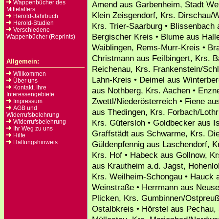
Wappenbücher des
Amend aus Garbenheim, Stadt Wetzl
Mittelalters
Klein Zeisgendorf, Krs. Dirschau/
Herold-Jahrbuch
Herold-Studien
Krs. Trier-Saarburg • Blissenbach
Verschiedene
Bergischer Kreis • Blume aus Halle
Wappenbücher (Reprints)
Waiblingen, Rems-Murr-Kreis • Br
Christmann aus Feilbingert, Krs. 
Allgemein:
Reichenau, Krs. Frankenstein/Schl
Willkommen
Lahn-Kreis • Deimel aus Winterber
Über uns
Kontakt, Ihre
aus Nothberg, Krs. Aachen • Enzne
Interessengebiete
Zwettl/Niederösterreich • Fiene a
Impressum
AGB und
aus Thedingen, Krs. Forbach/Loth
Widerrufsbelehrung
Krs. Gütersloh • Goldbecker aus Is
Widerrufsbelehrung
Ihr Weg zu uns
Graffstädt aus Schwarme, Krs. Die
Hilfe
Haftungshinweis
Güldenpfennig aus Laschendorf, Kr
Krs. Hof • Habeck aus Gollnow, 
aus Krautheim a.d. Jagst, Hohenlo
Krs. Weilheim-Schongau • Hauck a
Weinstraße • Herrmann aus Neuses
Plicken, Krs. Gumbinnen/Ostpreuß
Ostalbkreis • Hörstel aus Pechau,