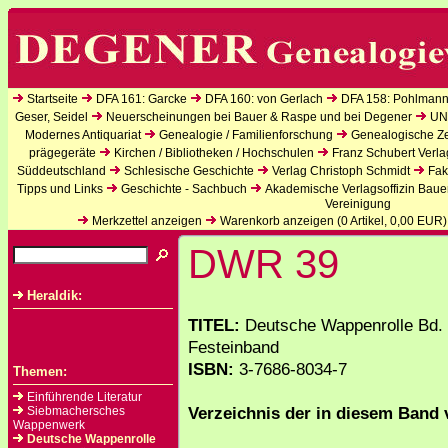
Startseite
DFA 161: Garcke
DFA 160: von Gerlach
DFA 158: Pohlmann
Geser, Seidel
Neuerscheinungen bei Bauer & Raspe und bei Degener
UN
Modernes Antiquariat
Genealogie / Familienforschung
Genealogische Zei
prägegeräte
Kirchen / Bibliotheken / Hochschulen
Franz Schubert Verla
Süddeutschland
Schlesische Geschichte
Verlag Christoph Schmidt
Fak
Tipps und Links
Geschichte - Sachbuch
Akademische Verlagsoffizin Baue
Vereinigung
Merkzettel anzeigen
Warenkorb anzeigen (
0
Artikel,
0,00
EUR)
DWR 39
Heraldik:
TITEL:
Deutsche Wappenrolle Bd. 
Festeinband
ISBN:
3-7686-8034-7
Themen:
Einführende Literatur
Verzeichnis der in diesem Band 
Siebmachersches
Wappenwerk
Deutsche Wappenrolle