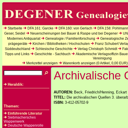
Startseite
DFA 161: Garcke
DFA 160: von Gerlach
DFA 158: Pohlmann
Geser, Seidel
Neuerscheinungen bei Bauer & Raspe und bei Degener
UN
Modernes Antiquariat
Genealogie / Familienforschung
Genealogische Zei
prägegeräte
Kirchen / Bibliotheken / Hochschulen
Franz Schubert Verla
Süddeutschland
Schlesische Geschichte
Verlag Christoph Schmidt
Fak
Tipps und Links
Geschichte - Sachbuch
Akademische Verlagsoffizin Baue
Vereinigung
Merkzettel anzeigen
Warenkorb anzeigen (
0
Artikel,
0,00
EUR)
Archivalische 
Heraldik:
AUTOREN:
Beck, Friedrich/Henning, Eckart
TITEL:
Die archivalischen Quellen 3. überarb
ISBN:
3-412-05702-9
Themen:
Einführende Literatur
Siebmachersches
Wappenwerk
Deutsche Wappenrolle