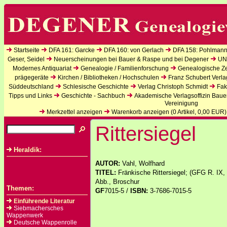
Startseite
DFA 161: Garcke
DFA 160: von Gerlach
DFA 158: Pohlmann
Geser, Seidel
Neuerscheinungen bei Bauer & Raspe und bei Degener
UN
Modernes Antiquariat
Genealogie / Familienforschung
Genealogische Zei
prägegeräte
Kirchen / Bibliotheken / Hochschulen
Franz Schubert Verla
Süddeutschland
Schlesische Geschichte
Verlag Christoph Schmidt
Fak
Tipps und Links
Geschichte - Sachbuch
Akademische Verlagsoffizin Baue
Vereinigung
Merkzettel anzeigen
Warenkorb anzeigen (
0
Artikel,
0,00
EUR)
Rittersiegel
Heraldik:
AUTOR:
Vahl, Wolfhard
TITEL:
Fränkische Rittersiegel; (GFG R. IX, 
Abb., Broschur
Themen:
GF
7015-5 /
ISBN:
3-7686-7015-5
Einführende Literatur
Siebmachersches
Wappenwerk
Deutsche Wappenrolle