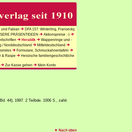
 und Fabian
DFA 157: Winterling, Fransecky,
SERE PRÄSENTIDEEN
Aktionspreise :-)
tschriften
Heraldik
Wappenringe und -
g / Norddeutschland
Mitteldeutschland
similes
Formulare, Schmuckahnentafeln
r & Raspe
Hessische familiengeschichtliche
Zur Kasse gehen
Mein Konto
Bd. 44); 1997. 2 Teilbde. 1006 S., zahlr.
Nach oben