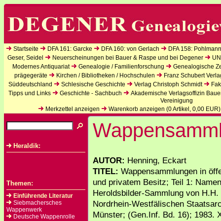
Startseite
DFA 161: Garcke
DFA 160: von Gerlach
DFA 158: Pohlmann
Geser, Seidel
Neuerscheinungen bei Bauer & Raspe und bei Degener
UN
Modernes Antiquariat
Genealogie / Familienforschung
Genealogische Zei
prägegeräte
Kirchen / Bibliotheken / Hochschulen
Franz Schubert Verla
Süddeutschland
Schlesische Geschichte
Verlag Christoph Schmidt
Fak
Tipps und Links
Geschichte - Sachbuch
Akademische Verlagsoffizin Baue
Vereinigung
Merkzettel anzeigen
Warenkorb anzeigen (
0
Artikel,
0,00
EUR)
Wappensamml
Heraldik:
AUTOR:
Henning, Eckart
TITEL:
Wappensammlungen in öffe
und privatem Besitz; Teil 1: Namen
Themen:
Heroldsbilder-Sammlung von H.H.
Einführende Literatur
Nordrhein-Westfälischen Staatsarc
Siebmachersches
Wappenwerk
Münster; (Gen.Inf. Bd. 16); 1983. X
Deutsche Wappenrolle