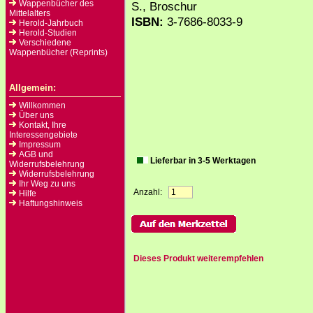
Wappenbücher des
S., Broschur
Mittelalters
ISBN:
3-7686-8033-9
Herold-Jahrbuch
Herold-Studien
Verschiedene
Wappenbücher (Reprints)
Allgemein:
Willkommen
Über uns
Kontakt, Ihre
Interessengebiete
Impressum
AGB und
Lieferbar in 3-5 Werktagen
Widerrufsbelehrung
Widerrufsbelehrung
Ihr Weg zu uns
Anzahl:
Hilfe
Haftungshinweis
Dieses Produkt weiterempfehlen