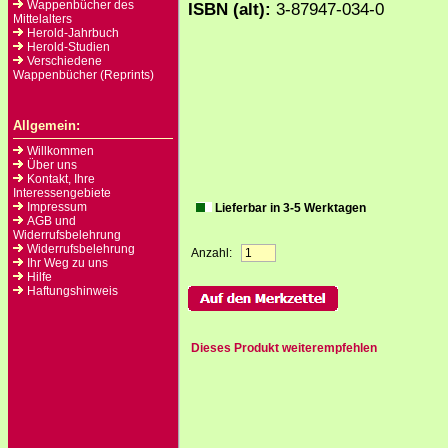
Wappenbücher des
ISBN (alt):
3-87947-034-0
Mittelalters
Herold-Jahrbuch
Herold-Studien
Verschiedene
Wappenbücher (Reprints)
Allgemein:
Willkommen
Über uns
Kontakt, Ihre
Interessengebiete
Impressum
Lieferbar in 3-5 Werktagen
AGB und
Widerrufsbelehrung
Widerrufsbelehrung
Anzahl:
Ihr Weg zu uns
Hilfe
Haftungshinweis
Dieses Produkt weiterempfehlen