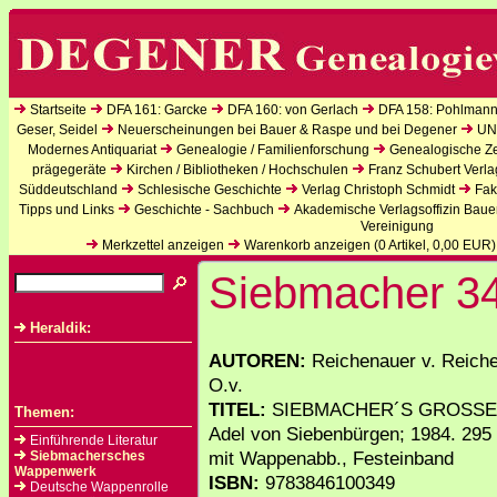
Startseite
DFA 161: Garcke
DFA 160: von Gerlach
DFA 158: Pohlmann
Geser, Seidel
Neuerscheinungen bei Bauer & Raspe und bei Degener
UN
Modernes Antiquariat
Genealogie / Familienforschung
Genealogische Zei
prägegeräte
Kirchen / Bibliotheken / Hochschulen
Franz Schubert Verla
Süddeutschland
Schlesische Geschichte
Verlag Christoph Schmidt
Fak
Tipps und Links
Geschichte - Sachbuch
Akademische Verlagsoffizin Baue
Vereinigung
Merkzettel anzeigen
Warenkorb anzeigen (
0
Artikel,
0,00
EUR)
Siebmacher 3
Heraldik:
AUTOREN:
Reichenauer v. Reiche
O.v.
TITEL:
SIEBMACHER´S GROSSES
Themen:
Adel von Siebenbürgen; 1984. 295 S
Einführende Literatur
mit Wappenabb., Festeinband
Siebmachersches
Wappenwerk
ISBN:
9783846100349
Deutsche Wappenrolle