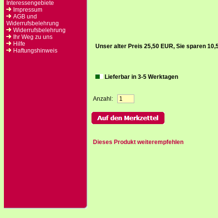
Interessengebiete
Impressum
AGB und
Widerrufsbelehrung
Widerrufsbelehrung
Ihr Weg zu uns
Hilfe
Unser alter Preis 25,50 EUR, Sie sparen 10
Haftungshinweis
Lieferbar in 3-5 Werktagen
Anzahl:
Dieses Produkt weiterempfehlen