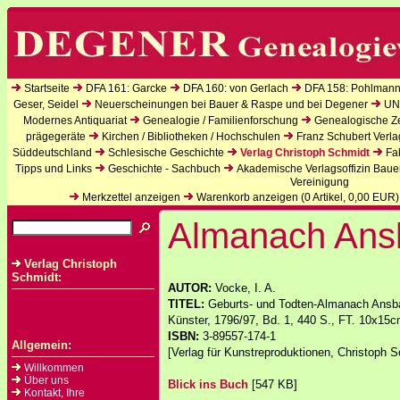
Startseite
DFA 161: Garcke
DFA 160: von Gerlach
DFA 158: Pohlmann
Geser, Seidel
Neuerscheinungen bei Bauer & Raspe und bei Degener
UN
Modernes Antiquariat
Genealogie / Familienforschung
Genealogische Zei
prägegeräte
Kirchen / Bibliotheken / Hochschulen
Franz Schubert Verla
Süddeutschland
Schlesische Geschichte
Verlag Christoph Schmidt
Fa
Tipps und Links
Geschichte - Sachbuch
Akademische Verlagsoffizin Baue
Vereinigung
Merkzettel anzeigen
Warenkorb anzeigen (
0
Artikel,
0,00
EUR)
Almanach Ans
Verlag Christoph
Schmidt:
AUTOR:
Vocke, I. A.
TITEL:
Geburts- und Todten-Almanach Ansbac
Künster, 1796/97, Bd. 1, 440 S., FT. 10x15
ISBN:
3-89557-174-1
Allgemein:
[Verlag für Kunstreproduktionen, Christoph S
Willkommen
Über uns
Blick ins Buch
[547 KB]
Kontakt, Ihre