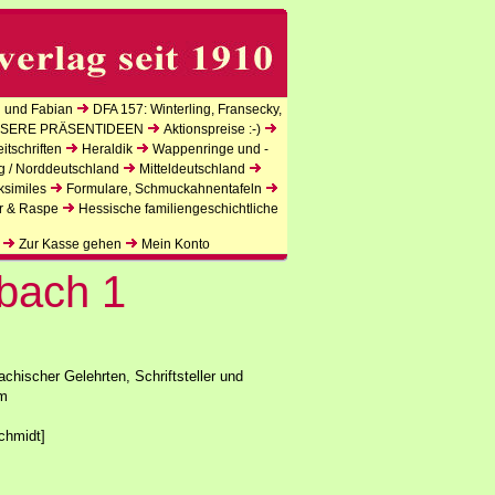
 und Fabian
DFA 157: Winterling, Fransecky,
SERE PRÄSENTIDEEN
Aktionspreise :-)
tschriften
Heraldik
Wappenringe und -
g / Norddeutschland
Mitteldeutschland
ksimiles
Formulare, Schmuckahnentafeln
r & Raspe
Hessische familiengeschichtliche
Zur Kasse gehen
Mein Konto
bach 1
hischer Gelehrten, Schriftsteller und
cm
chmidt]