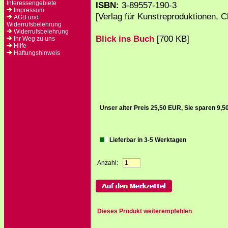
Interessengebiete
ISBN:
3-89557-190-3
Impressum
[Verlag für Kunstreproduktionen, C
AGB und
Widerrufsbelehrung
Widerrufsbelehrung
Blick ins Buch
[700 KB]
Ihr Weg zu uns
Hilfe
Haftungshinweis
Unser alter Preis 25,50 EUR, Sie sparen 9,
Lieferbar in 3-5 Werktagen
Anzahl:
Dieses Produkt weiterempfehlen