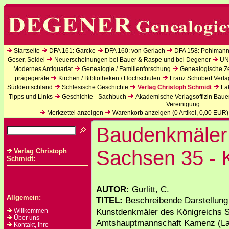
Startseite
DFA 161: Garcke
DFA 160: von Gerlach
DFA 158: Pohlmann
Geser, Seidel
Neuerscheinungen bei Bauer & Raspe und bei Degener
UN
Modernes Antiquariat
Genealogie / Familienforschung
Genealogische Zei
prägegeräte
Kirchen / Bibliotheken / Hochschulen
Franz Schubert Verla
Süddeutschland
Schlesische Geschichte
Verlag Christoph Schmidt
Fa
Tipps und Links
Geschichte - Sachbuch
Akademische Verlagsoffizin Baue
Vereinigung
Merkzettel anzeigen
Warenkorb anzeigen (
0
Artikel,
0,00
EUR)
Baudenkmäler 
Sachsen 35 -
Verlag Christoph
Schmidt:
AUTOR:
Gurlitt, C.
Allgemein:
TITEL:
Beschreibende Darstellung 
Kunstdenkmäler des Königreichs S
Willkommen
Über uns
Amtshauptmannschaft Kamenz (La
Kontakt, Ihre