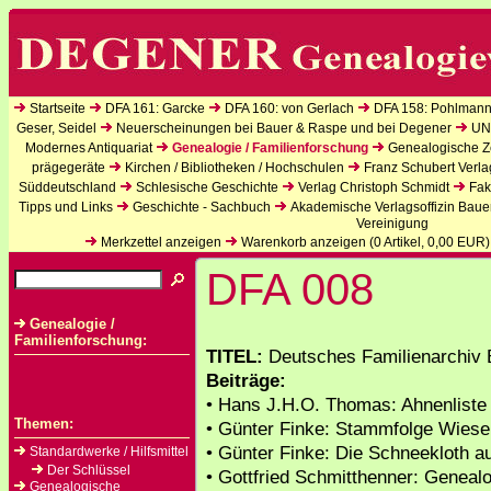
Startseite
DFA 161: Garcke
DFA 160: von Gerlach
DFA 158: Pohlmann
Geser, Seidel
Neuerscheinungen bei Bauer & Raspe und bei Degener
UN
Modernes Antiquariat
Genealogie / Familienforschung
Genealogische Ze
prägegeräte
Kirchen / Bibliotheken / Hochschulen
Franz Schubert Verla
Süddeutschland
Schlesische Geschichte
Verlag Christoph Schmidt
Fak
Tipps und Links
Geschichte - Sachbuch
Akademische Verlagsoffizin Baue
Vereinigung
Merkzettel anzeigen
Warenkorb anzeigen (
0
Artikel,
0,00
EUR)
DFA 008
Genealogie /
Familienforschung:
TITEL:
Deutsches Familienarchiv B
Beiträge:
• Hans J.H.O. Thomas: Ahnenliste
Themen:
• Günter Finke: Stammfolge Wiese
• Günter Finke: Die Schneekloth
Standardwerke / Hilfsmittel
Der Schlüssel
• Gottfried Schmitthenner: Genealog
Genealogische