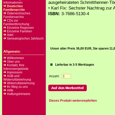
ausgeheirateten Schmitthenner-T
Informationen
Deutsches
• Karl Fix: Sechster Nachtrag zur 
Familienarchiv
ISBN:
3-7686-5130-4
Österreichisches
Familienarchiv
CDs zur
Familienforschung
Einzelne Regionen
Einzelne Familien
Adel
Genealogisches Jahrbuch
Unser alter Preis 36,00 EUR, Sie sparen 11
Allgemein:
Willkommen
Über uns
Lieferbar in 3-5 Werktagen
Kontakt, Ihre
Interessengebiete
Impressum
AGB und
Anzahl:
Widerrufsbelehrung
Widerrufsbelehrung
Ihr Weg zu uns
Hilfe
Haftungshinweis
Dieses Produkt weiterempfehlen