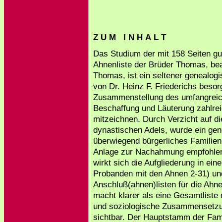
Z U M I N H A L T
Das Studium der mit 158 Seiten gu
Ahnenliste der Brüder Thomas, bea
Thomas, ist ein seltener genealogi
von Dr. Heinz F. Friederichs besor
Zusammenstellung des umfangreich
Beschaffung und Läuterung zahlre
mitzeichnen. Durch Verzicht auf di
dynastischen Adels, wurde ein gen
überwiegend bürgerliches Familienb
Anlage zur Nachahmung empfohlen
wirkt sich die Aufgliederung in ein
Probanden mit den Ahnen 2-31) und
Anschluß(ahnen)listen für die Ahn
macht klarer als eine Gesamtliste 
und soziologische Zusammensetzu
sichtbar. Der Hauptstamm der Fami