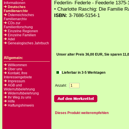
Federlin- Federle - Feederle 1375-1
Informationen
Deutsches
• Charlotte Raschig: Die Familie 
Familienarchiv
ISBN:
3-7686-5154-1
Österreichisches
Familienarchiv
CDs zur
Familienforschung
Einzelne Regionen
Einzelne Familien
Adel
Genealogisches Jahrbuch
Unser alter Preis 36,00 EUR, Sie sparen 11
Allgemein:
Willkommen
Über uns
Lieferbar in 3-5 Werktagen
Kontakt, Ihre
Interessengebiete
Impressum
AGB und
Anzahl:
Widerrufsbelehrung
Widerrufsbelehrung
Ihr Weg zu uns
Hilfe
Haftungshinweis
Dieses Produkt weiterempfehlen