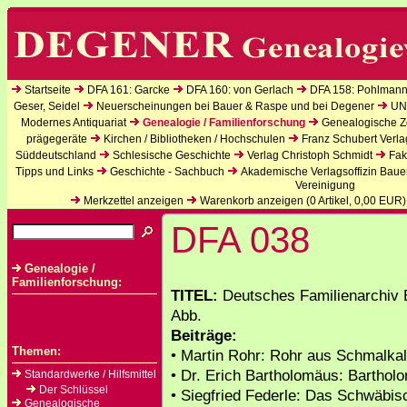
Startseite
DFA 161: Garcke
DFA 160: von Gerlach
DFA 158: Pohlmann
Geser, Seidel
Neuerscheinungen bei Bauer & Raspe und bei Degener
UN
Modernes Antiquariat
Genealogie / Familienforschung
Genealogische Ze
prägegeräte
Kirchen / Bibliotheken / Hochschulen
Franz Schubert Verla
Süddeutschland
Schlesische Geschichte
Verlag Christoph Schmidt
Fak
Tipps und Links
Geschichte - Sachbuch
Akademische Verlagsoffizin Baue
Vereinigung
Merkzettel anzeigen
Warenkorb anzeigen (
0
Artikel,
0,00
EUR)
DFA 038
Genealogie /
Familienforschung:
TITEL:
Deutsches Familienarchiv B
Abb.
Beiträge:
Themen:
• Martin Rohr: Rohr aus Schmalkald
• Dr. Erich Bartholomäus: Barth
Standardwerke / Hilfsmittel
Der Schlüssel
• Siegfried Federle: Das Schwäbi
Genealogische