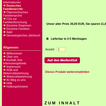
Informationen
Deutsches
Familienarchiv
Österreichisches
Familienarchiv
CDs zur
Familienforschung
Unser alter Preis 36,00 EUR, Sie sparen 11
Einzelne Regionen
Einzelne Familien
Adel
Genealogisches Jahrbuch
Lieferbar in 3-5 Werktagen
Allgemein:
Anzahl:
Willkommen
Über uns
Kontakt, Ihre
Interessengebiete
Impressum
AGB und
Dieses Produkt weiterempfehlen
Widerrufsbelehrung
Widerrufsbelehrung
Ihr Weg zu uns
Hilfe
Haftungshinweis
Z U M I N H A L T