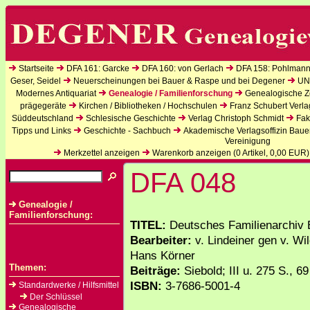
Startseite
DFA 161: Garcke
DFA 160: von Gerlach
DFA 158: Pohlmann
Geser, Seidel
Neuerscheinungen bei Bauer & Raspe und bei Degener
UN
Modernes Antiquariat
Genealogie / Familienforschung
Genealogische Ze
prägegeräte
Kirchen / Bibliotheken / Hochschulen
Franz Schubert Verla
Süddeutschland
Schlesische Geschichte
Verlag Christoph Schmidt
Fak
Tipps und Links
Geschichte - Sachbuch
Akademische Verlagsoffizin Baue
Vereinigung
Merkzettel anzeigen
Warenkorb anzeigen (
0
Artikel,
0,00
EUR)
DFA 048
Genealogie /
Familienforschung:
TITEL:
Deutsches Familienarchiv 
Bearbeiter:
v. Lindeiner gen v. Wi
Hans Körner
Themen:
Beiträge:
Siebold; III u. 275 S., 6
ISBN:
3-7686-5001-4
Standardwerke / Hilfsmittel
Der Schlüssel
Genealogische