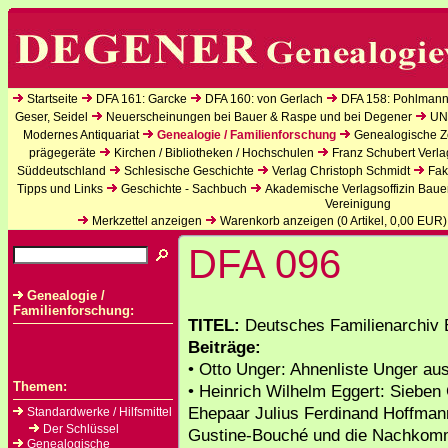
Startseite
DFA 161: Garcke
DFA 160: von Gerlach
DFA 158: Pohlmann
Geser, Seidel
Neuerscheinungen bei Bauer & Raspe und bei Degener
UN
Modernes Antiquariat
Genealogie / Familienforschung
Genealogische Ze
prägegeräte
Kirchen / Bibliotheken / Hochschulen
Franz Schubert Verla
Süddeutschland
Schlesische Geschichte
Verlag Christoph Schmidt
Fak
Tipps und Links
Geschichte - Sachbuch
Akademische Verlagsoffizin Baue
Vereinigung
Merkzettel anzeigen
Warenkorb anzeigen (
0
Artikel,
0,00
EUR)
DFA 096
Genealogie /
Familienforschung:
TITEL:
Deutsches Familienarchiv B
Beiträge:
• Otto Unger: Ahnenliste Unger au
Themen:
• Heinrich Wilhelm Eggert: Siebe
Ehepaar Julius Ferdinand Hoffman
Standardwerke / Hilfsmittel
Der Schlüssel
Gustine-Bouché und die Nachkomme
Genealogische