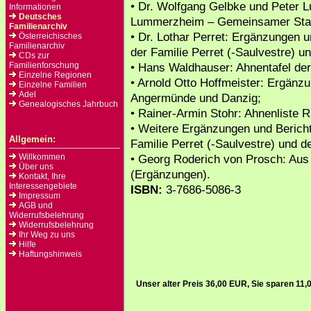
• Dr. Wolfgang Gelbke und Peter 
Informationen
Deutsches
Lummerzheim – Gemeinsamer Stam
Familienarchiv
• Dr. Lothar Perret: Ergänzungen 
Österreichisches
Familienarchiv
der Familie Perret (-Saulvestre) u
CDs zur
Familienforschung
• Hans Waldhauser: Ahnentafel der
Einzelne Regionen
• Arnold Otto Hoffmeister: Ergänz
Einzelne Familien
Adel
Angermünde und Danzig;
Genealogisches Jahrbuch
• Rainer-Armin Stohr: Ahnenliste R
• Weitere Ergänzungen und Berich
Allgemein:
Familie Perret (-Saulvestre) und d
Willkommen
• Georg Roderich von Prosch: Aus
Über uns
(Ergänzungen).
Kontakt, Ihre
Interessengebiete
ISBN:
3-7686-5086-3
Impressum
AGB und
Widerrufsbelehrung
Widerrufsbelehrung
Ihr Weg zu uns
Hilfe
Haftungshinweis
Unser alter Preis 36,00 EUR, Sie sparen 11