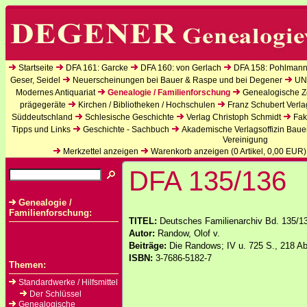
Startseite
DFA 161: Garcke
DFA 160: von Gerlach
DFA 158: Pohlmann
Geser, Seidel
Neuerscheinungen bei Bauer & Raspe und bei Degener
UN
Modernes Antiquariat
Genealogie / Familienforschung
Genealogische Ze
prägegeräte
Kirchen / Bibliotheken / Hochschulen
Franz Schubert Verla
Süddeutschland
Schlesische Geschichte
Verlag Christoph Schmidt
Fak
Tipps und Links
Geschichte - Sachbuch
Akademische Verlagsoffizin Baue
Vereinigung
Merkzettel anzeigen
Warenkorb anzeigen (
0
Artikel,
0,00
EUR)
DFA 135/136
Genealogie /
Familienforschung:
TITEL:
Deutsches Familienarchiv Bd. 135/13
Autor:
Randow, Olof v.
Beiträge:
Die Randows; IV u. 725 S., 218 Abb
ISBN:
3-7686-5182-7
Themen:
Standardwerke / Hilfsmittel
Der Schlüssel
Genealogische