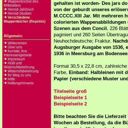
Wappenbücher des
gehalten ist worden- Des jars do
Mittelalters
von der geburdt unseres erlöser
Herold-Jahrbuch
Herold-Studien
M.CCCC.XIII Jar. Mit mehreren h
Verschiedene
colorierten Wappenabbildungen
Wappenbücher (Reprints)
Szenen aus dem Concil.
226 Blätt
paginiert und 260 Seiten Übertragu
Allgemein:
Neuhochdeutsche; Fraktur.
Nachd
Willkommen
Augsburger Ausgabe von 1536, 
Über uns
Kontakt, Ihre
1936 in Meersburg am Bodensee
Interessengebiete
Impressum
AGB und
Format 30,5 x 22,8 cm, zahlreiche 
Widerrufsbelehrung
Widerrufsbelehrung
Farbe,
Einband: Halbleinen mit 
Ihr Weg zu uns
Papier (verschiedene Muster un
Hilfe
Haftungshinweis
Titelseite groß
Beispielseite 1
Beispielseite 2
Bitte beachten Sie die Lieferzeit
Wochen ab Bestellung, da die B