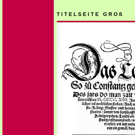
T I T E L S E I T E G R O ß