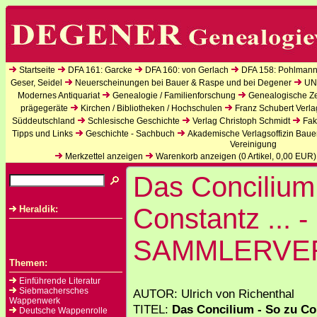
Startseite
DFA 161: Garcke
DFA 160: von Gerlach
DFA 158: Pohlmann
Geser, Seidel
Neuerscheinungen bei Bauer & Raspe und bei Degener
UN
Modernes Antiquariat
Genealogie / Familienforschung
Genealogische Zei
prägegeräte
Kirchen / Bibliotheken / Hochschulen
Franz Schubert Verla
Süddeutschland
Schlesische Geschichte
Verlag Christoph Schmidt
Fak
Tipps und Links
Geschichte - Sachbuch
Akademische Verlagsoffizin Baue
Vereinigung
Merkzettel anzeigen
Warenkorb anzeigen (
0
Artikel,
0,00
EUR)
Das Concilium
Constantz ... -
Heraldik:
SAMMLERVE
Themen:
Einführende Literatur
Siebmachersches
AUTOR: Ulrich von Richenthal
Wappenwerk
TITEL:
Das Concilium - So zu Co
Deutsche Wappenrolle