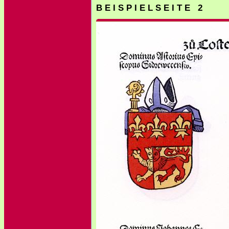
B E I S P I E L S E I T E 2