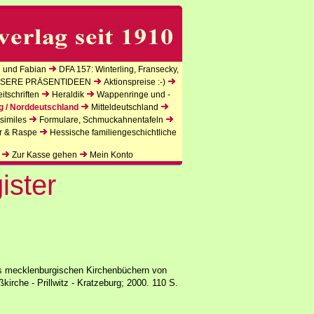
 und Fabian
DFA 157: Winterling, Fransecky,
SERE PRÄSENTIDEEN
Aktionspreise :-)
tschriften
Heraldik
Wappenringe und -
g / Norddeutschland
Mitteldeutschland
similes
Formulare, Schmuckahnentafeln
r & Raspe
Hessische familiengeschichtliche
Zur Kasse gehen
Mein Konto
ister
us mecklenburgischen Kirchenbüchern von
kirche - Prillwitz - Kratzeburg; 2000. 110 S.