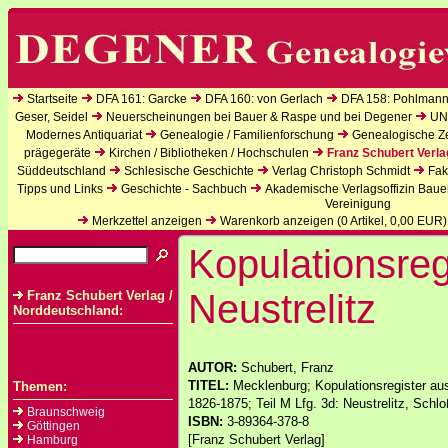
Startseite
DFA 161: Garcke
DFA 160: von Gerlach
DFA 158: Pohlmann
Geser, Seidel
Neuerscheinungen bei Bauer & Raspe und bei Degener
UN
Modernes Antiquariat
Genealogie / Familienforschung
Genealogische Zei
prägegeräte
Kirchen / Bibliotheken / Hochschulen
Franz Schubert Verla
Süddeutschland
Schlesische Geschichte
Verlag Christoph Schmidt
Fak
Tipps und Links
Geschichte - Sachbuch
Akademische Verlagsoffizin Baue
Vereinigung
Merkzettel anzeigen
Warenkorb anzeigen (
0
Artikel,
0,00
EUR)
Kopulationsreg
Neustrelitz
Franz Schubert Verlag /
Norddeutschland:
AUTOR:
Schubert, Franz
TITEL:
Mecklenburg; Kopulationsregister a
Themen:
1826-1875; Teil M Lfg. 3d: Neustrelitz, Schloß
Braunschweig
ISBN:
3-89364-378-8
Göttingen
[Franz Schubert Verlag]
Hamburg