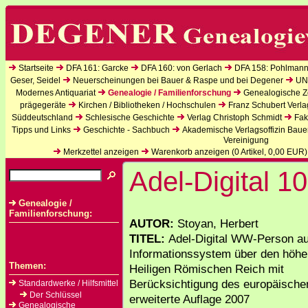
Startseite
DFA 161: Garcke
DFA 160: von Gerlach
DFA 158: Pohlmann
Geser, Seidel
Neuerscheinungen bei Bauer & Raspe und bei Degener
UN
Modernes Antiquariat
Genealogie / Familienforschung
Genealogische Ze
prägegeräte
Kirchen / Bibliotheken / Hochschulen
Franz Schubert Verla
Süddeutschland
Schlesische Geschichte
Verlag Christoph Schmidt
Fak
Tipps und Links
Geschichte - Sachbuch
Akademische Verlagsoffizin Baue
Vereinigung
Merkzettel anzeigen
Warenkorb anzeigen (
0
Artikel,
0,00
EUR)
Adel-Digital 10
Genealogie /
Familienforschung:
AUTOR:
Stoyan, Herbert
TITEL:
Adel-Digital WW-Person au
Informationssystem über den höhe
Themen:
Heiligen Römischen Reich mit
Berücksichtigung des europäischen
Standardwerke / Hilfsmittel
Der Schlüssel
erweiterte Auflage 2007
Genealogische