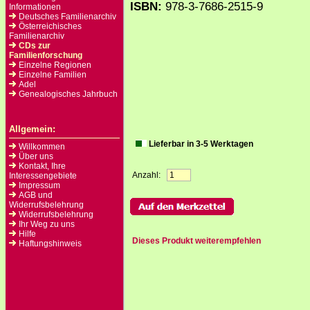
ISBN:
978-3-7686-2515-9
Informationen
Deutsches Familienarchiv
Österreichisches
Familienarchiv
CDs zur
Familienforschung
Einzelne Regionen
Einzelne Familien
Adel
Genealogisches Jahrbuch
Allgemein:
Lieferbar in 3-5 Werktagen
Willkommen
Über uns
Kontakt, Ihre
Anzahl:
Interessengebiete
Impressum
AGB und
Widerrufsbelehrung
Widerrufsbelehrung
Ihr Weg zu uns
Hilfe
Dieses Produkt weiterempfehlen
Haftungshinweis