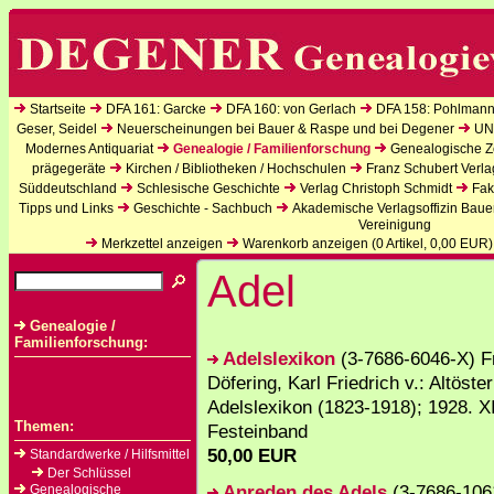
Startseite
DFA 161: Garcke
DFA 160: von Gerlach
DFA 158: Pohlmann
Geser, Seidel
Neuerscheinungen bei Bauer & Raspe und bei Degener
UN
Modernes Antiquariat
Genealogie / Familienforschung
Genealogische Ze
prägegeräte
Kirchen / Bibliotheken / Hochschulen
Franz Schubert Verla
Süddeutschland
Schlesische Geschichte
Verlag Christoph Schmidt
Fak
Tipps und Links
Geschichte - Sachbuch
Akademische Verlagsoffizin Baue
Vereinigung
Merkzettel anzeigen
Warenkorb anzeigen (
0
Artikel,
0,00
EUR)
Adel
Genealogie /
Familienforschung:
Adelslexikon
(3-7686-6046-X) F
Döfering, Karl Friedrich v.: Altöste
Adelslexikon (1823-1918); 1928. XI
Themen:
Festeinband
50,00 EUR
Standardwerke / Hilfsmittel
Der Schlüssel
Anreden des Adels
(3-7686-106
Genealogische