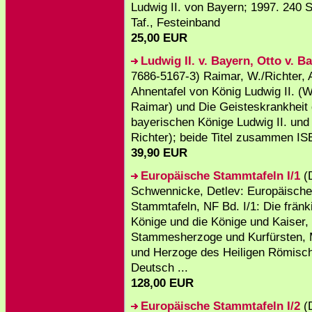
Ludwig II. von Bayern; 1997. 240 S.
Taf., Festeinband
25,00 EUR
Ludwig II. v. Bayern, Otto v. B
7686-5167-3) Raimar, W./Richter, A
Ahnentafel von König Ludwig II. (
Raimar) und Die Geisteskrankheit 
bayerischen Könige Ludwig II. und 
Richter); beide Titel zusammen ISB
39,90 EUR
Europäische Stammtafeln I/1
(
Schwennicke, Detlev: Europäische
Stammtafeln, NF Bd. I/1: Die frän
Könige und die Könige und Kaiser,
Stammesherzoge und Kurfürsten, 
und Herzoge des Heiligen Römisc
Deutsch ...
128,00 EUR
Europäische Stammtafeln I/2
(