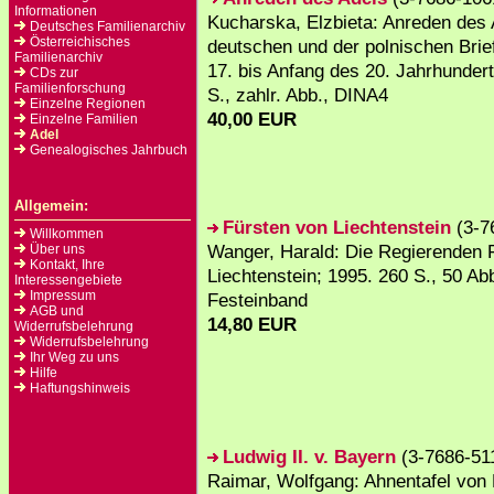
Informationen
Kucharska, Elzbieta: Anreden des 
Deutsches Familienarchiv
Österreichisches
deutschen und der polnischen Brie
Familienarchiv
17. bis Anfang des 20. Jahrhunder
CDs zur
Familienforschung
S., zahlr. Abb., DINA4
Einzelne Regionen
40,00 EUR
Einzelne Familien
Adel
Genealogisches Jahrbuch
Allgemein:
Fürsten von Liechtenstein
(3-7
Willkommen
Wanger, Harald: Die Regierenden 
Über uns
Kontakt, Ihre
Liechtenstein; 1995. 260 S., 50 Abb
Interessengebiete
Impressum
Festeinband
AGB und
14,80 EUR
Widerrufsbelehrung
Widerrufsbelehrung
Ihr Weg zu uns
Hilfe
Haftungshinweis
Ludwig II. v. Bayern
(3-7686-51
Raimar, Wolfgang: Ahnentafel von