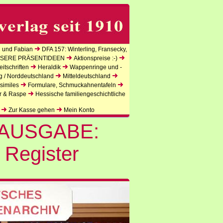
 und Fabian
DFA 157: Winterling, Fransecky,
SERE PRÄSENTIDEEN
Aktionspreise :-)
itschriften
Heraldik
Wappenringe und -
g / Norddeutschland
Mitteldeutschland
similes
Formulare, Schmuckahnentafeln
r & Raspe
Hessische familiengeschichtliche
Zur Kasse gehen
Mein Konto
AUSGABE:
 Register