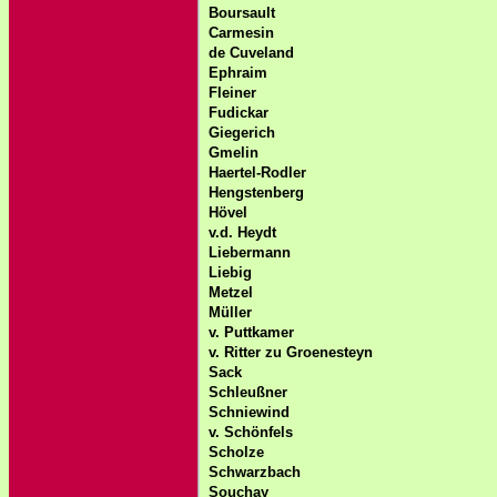
Boursault
Carmesin
de Cuveland
Ephraim
Fleiner
Fudickar
Giegerich
Gmelin
Haertel-Rodler
Hengstenberg
Hövel
v.d. Heydt
Liebermann
Liebig
Metzel
Müller
v. Puttkamer
v. Ritter zu Groenesteyn
Sack
Schleußner
Schniewind
v. Schönfels
Scholze
Schwarzbach
Souchay