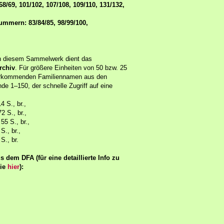
/69, 101/102, 107/108, 109/110, 131/132,
ummern: 83/84/85, 98/99/100,
in diesem Sammelwerk dient das
rchiv
. Für größere Einheiten von 50 bzw. 25
 vorkommenden Familiennamen aus den
de 1–150, der schnelle Zugriff auf eine
4 S., br.,
2 S., br.,
 55 S., br.,
S., br.,
S., br.
dem DFA (für eine detaillierte Info zu
sie
hier
):