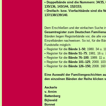
• Doppelbände sind die Nummern: 34/35, 68
135/136, 143/144, 152/153;
• Dreifach- bzw. Vierfachbände sind die N
137/138/139/140.
Dem Erschließen und der einfachen Suche 
Gesamtregister zum Deutschen Familiena
Bänden liegen Registerbände vor, die alle
Einzelbänden nachweisen. So ist, für die Bän
Fundstelle möglich:
• Register für die
Bände 1–50
; 1980. 34 u. 11
• Register für die
Bände 51–75
; 1981. 16 u. 7
• Register für die
Bände 76–100
; 1989. 11 u.
• Register für die
Bände 101–125
; 2000. 103 
• Register für die
Bände 126–150;
2008. 160 
Eine Auswahl der Familiengeschichten aus 
den einzelnen Bänden der Reihe klicken 
Aeckerle
v. Arnim
Battenberg
Bijleveld
Bonnet