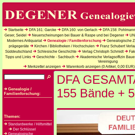
Startseite
DFA 161: Garcke
DFA 160: von Gerlach
DFA 158: Pohlmann
Geser, Seidel
Neuerscheinungen bei Bauer & Raspe und bei Degener
UN
Modernes Antiquariat
Genealogie / Familienforschung
Genealogische Ze
prägegeräte
Kirchen / Bibliotheken / Hochschulen
Franz Schubert Verla
Süddeutschland
Schlesische Geschichte
Verlag Christoph Schmidt
Fak
Tipps und Links
Geschichte - Sachbuch
Akademische Verlagsoffizin Baue
Vereinigung
Merkzettel anzeigen
Warenkorb anzeigen (
0
Artikel,
0,00
EUR)
DFA GESAMT
155 Bände + 5
Genealogie /
Familienforschung:
Themen:
Standardwerke / Hilfsmittel
Der Schlüssel
Genealogische