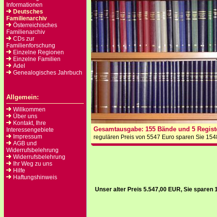
Informationen
Deutsches
Familienarchiv
Österreichisches
Familienarchiv
CDs zur
Familienforschung
Einzelne Regionen
Einzelne Familien
Adel
Genealogisches Jahrbuch
Allgemein:
Willkommen
Über uns
Kontakt, Ihre
Gesamtausgabe: 155 Bände und 5 Registe
Interessengebiete
Impressum
regulären Preis von 5547 Euro sparen Sie 1548
AGB und
Widerrufsbelehrung
Widerrufsbelehrung
Ihr Weg zu uns
Hilfe
Haftungshinweis
Unser alter Preis 5.547,00 EUR, Sie sparen