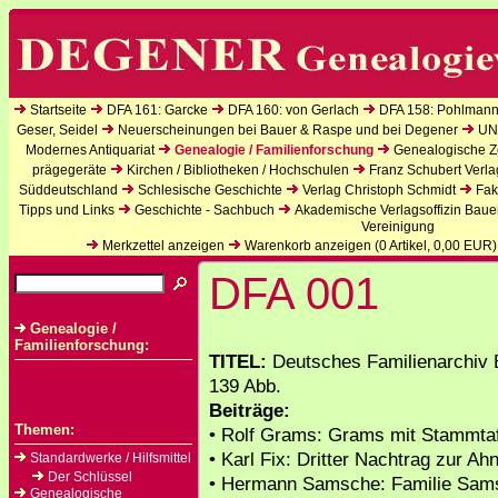
Startseite
DFA 161: Garcke
DFA 160: von Gerlach
DFA 158: Pohlmann
Geser, Seidel
Neuerscheinungen bei Bauer & Raspe und bei Degener
UN
Modernes Antiquariat
Genealogie / Familienforschung
Genealogische Ze
prägegeräte
Kirchen / Bibliotheken / Hochschulen
Franz Schubert Verla
Süddeutschland
Schlesische Geschichte
Verlag Christoph Schmidt
Fak
Tipps und Links
Geschichte - Sachbuch
Akademische Verlagsoffizin Baue
Vereinigung
Merkzettel anzeigen
Warenkorb anzeigen (
0
Artikel,
0,00
EUR)
DFA 001
Genealogie /
Familienforschung:
TITEL:
Deutsches Familienarchiv B
139 Abb.
Beiträge:
Themen:
• Rolf Grams: Grams mit Stammta
• Karl Fix: Dritter Nachtrag zur Ahn
Standardwerke / Hilfsmittel
Der Schlüssel
• Hermann Samsche: Familie Sam
Genealogische