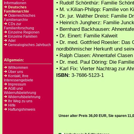
• Rudolf Schönthür: Familie Schön
Informationen
Deutsches
• M. v.Kilian-Philipp: Familie von Ki
Familienarchiv
• Dr. jur. Walther Dreist: Familie Dr
Österreichisches
Familienarchiv
• Heinrich Jungherz: Familie Junc
CDs zur
Familienforschung
• Bernhard Backhausen: Ahnentafe
Einzelne Regionen
• Dr. Einert: Familie Kalweit
Einzelne Familien
Adel
• Dr. med. Gottfried Roesler: Das
Genealogisches Jahrbuch
nordböhmischer Herkunft und sei
• Ralph Clasen: Ahnentafel Clasen
Allgemein:
• Dr. med. Paul Döring: Die Famili
Willkommen
• Karl Fix: Vierter Nachtrag zur Ah
Über uns
ISBN:
3-7686-5123-1
Kontakt, Ihre
Interessengebiete
Impressum
AGB und
Widerrufsbelehrung
Widerrufsbelehrung
Ihr Weg zu uns
Hilfe
Haftungshinweis
Unser alter Preis 36,00 EUR, Sie sparen 11