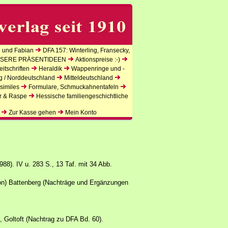
 und Fabian
DFA 157: Winterling, Fransecky,
SERE PRÄSENTIDEEN
Aktionspreise :-)
itschriften
Heraldik
Wappenringe und -
g / Norddeutschland
Mitteldeutschland
similes
Formulare, Schmuckahnentafeln
r & Raspe
Hessische familiengeschichtliche
Zur Kasse gehen
Mein Konto
88). IV u. 283 S., 13 Taf. mit 34 Abb.
von) Battenberg (Nachträge und Ergänzungen
, Goltoft (Nachtrag zu DFA Bd. 60).