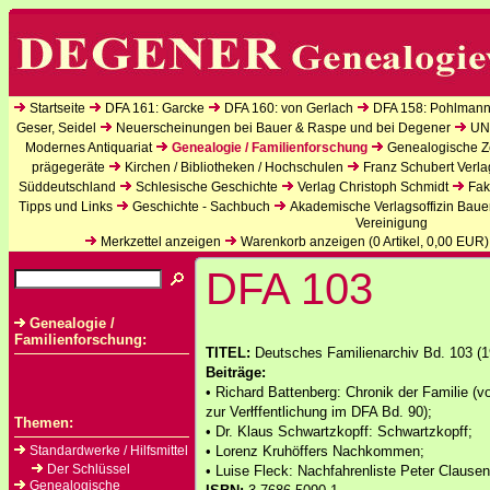
Startseite
DFA 161: Garcke
DFA 160: von Gerlach
DFA 158: Pohlmann
Geser, Seidel
Neuerscheinungen bei Bauer & Raspe und bei Degener
UN
Modernes Antiquariat
Genealogie / Familienforschung
Genealogische Ze
prägegeräte
Kirchen / Bibliotheken / Hochschulen
Franz Schubert Verla
Süddeutschland
Schlesische Geschichte
Verlag Christoph Schmidt
Fak
Tipps und Links
Geschichte - Sachbuch
Akademische Verlagsoffizin Baue
Vereinigung
Merkzettel anzeigen
Warenkorb anzeigen (
0
Artikel,
0,00
EUR)
DFA 103
Genealogie /
Familienforschung:
TITEL:
Deutsches Familienarchiv Bd. 103 (19
Beiträge:
• Richard Battenberg: Chronik der Familie (
zur Verłffentlichung im DFA Bd. 90);
Themen:
• Dr. Klaus Schwartzkopff: Schwartzkopff;
Standardwerke / Hilfsmittel
• Lorenz Kruhöffers Nachkommen;
Der Schlüssel
• Luise Fleck: Nachfahrenliste Peter Clausen
Genealogische