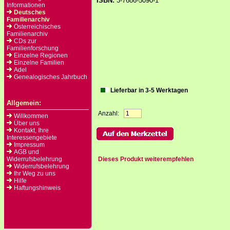
ISBN:
3-7686-5090-1
Informationen
Deutsches
Familienarchiv
Österreichisches
Familienarchiv
CDs zur
Familienforschung
Einzelne Regionen
Einzelne Familien
Adel
Genealogisches Jahrbuch
Lieferbar in 3-5 Werktagen
Allgemein:
Anzahl:
Willkommen
Über uns
Kontakt, Ihre
Interessengebiete
Impressum
AGB und
Widerrufsbelehrung
Dieses Produkt weiterempfehlen
Widerrufsbelehrung
Ihr Weg zu uns
Hilfe
Haftungshinweis