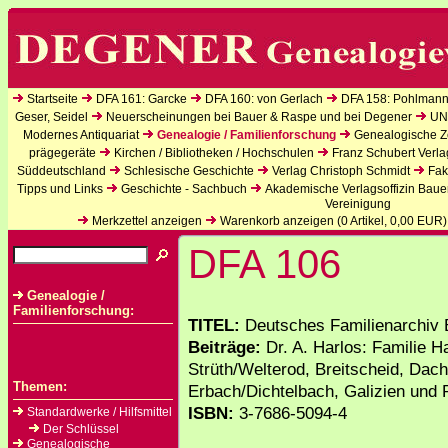
Startseite
DFA 161: Garcke
DFA 160: von Gerlach
DFA 158: Pohlmann
Geser, Seidel
Neuerscheinungen bei Bauer & Raspe und bei Degener
UN
Modernes Antiquariat
Genealogie / Familienforschung
Genealogische Ze
prägegeräte
Kirchen / Bibliotheken / Hochschulen
Franz Schubert Verla
Süddeutschland
Schlesische Geschichte
Verlag Christoph Schmidt
Fak
Tipps und Links
Geschichte - Sachbuch
Akademische Verlagsoffizin Baue
Vereinigung
Merkzettel anzeigen
Warenkorb anzeigen (
0
Artikel,
0,00
EUR)
DFA 106
Genealogie /
Familienforschung:
TITEL:
Deutsches Familienarchiv 
Beiträge:
Dr. A. Harlos: Familie H
Strüth/Welterod, Breitscheid, Dac
Themen:
Erbach/Dichtelbach, Galizien und P
ISBN:
3-7686-5094-4
Standardwerke / Hilfsmittel
Der Schlüssel
Genealogische