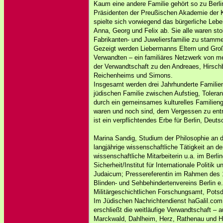
Kaum eine andere Familie gehört so zu Berli
Präsidenten der Preußischen Akademie der 
spielte sich vorwiegend das bürgerliche Leb
Anna, Georg und Felix ab. Sie alle waren stol
Fabrikanten- und Juweliersfamilie zu stamm
Gezeigt werden Liebermanns Eltern und Gro
Verwandten – ein familiäres Netzwerk von me
der Verwandtschaft zu den Andreaes, Hirsch
Reichenheims und Simons.
Insgesamt werden drei Jahrhunderte Familien
jüdischen Familie zwischen Aufstieg, Toler
durch ein gemeinsames kulturelles Familien
waren und noch sind, dem Vergessen zu ent
ist ein verpflichtendes Erbe für Berlin, Deut
Marina Sandig, Studium der Philosophie an d
langjährige wissenschaftliche Tätigkeit an 
wissenschaftliche Mitarbeiterin u.a. im Berli
Sicherheit/Institut für Internationale Politi
Judaicum; Pressereferentin im Rahmen des 
Blinden- und Sehbehindertenvereins Berlin e.
Militärgeschichtlichen Forschungsamt, Pots
Im Jüdischen Nachrichtendienst haGalil.com s
erschließt die weitläufige Verwandtschaft – 
Marckwald, Dahlheim, Herz, Rathenau und Helff