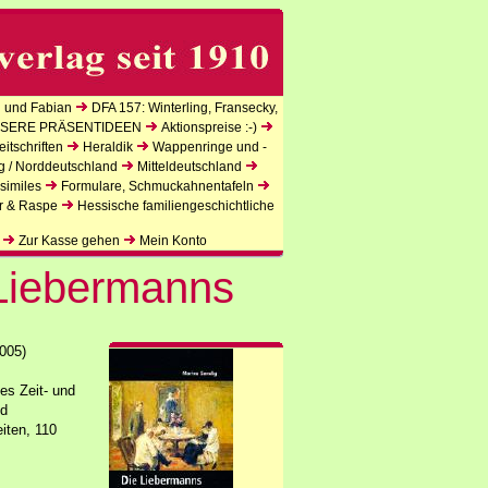
 und Fabian
DFA 157: Winterling, Fransecky,
SERE PRÄSENTIDEEN
Aktionspreise :-)
itschriften
Heraldik
Wappenringe und -
g / Norddeutschland
Mitteldeutschland
similes
Formulare, Schmuckahnentafeln
r & Raspe
Hessische familiengeschichtliche
Zur Kasse gehen
Mein Konto
Liebermanns
005)
es Zeit- und
nd
iten, 110