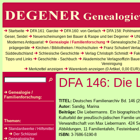
Startseite
DFA 161: Garcke
DFA 160: von Gerlach
DFA 158: Pohlmann
Geser, Seidel
Neuerscheinungen bei Bauer & Raspe und bei Degener
UN
Modernes Antiquariat
Genealogie / Familienforschung
Genealogische Ze
prägegeräte
Kirchen / Bibliotheken / Hochschulen
Franz Schubert Verla
Süddeutschland
Schlesische Geschichte
Verlag Christoph Schmidt
Fak
Tipps und Links
Geschichte - Sachbuch
Akademische Verlagsoffizin Baue
Vereinigung
Merkzettel anzeigen
Warenkorb anzeigen (
0
Artikel,
0,00
EUR)
DFA 146: Die 
Genealogie /
Familienforschung:
TITEL:
Deutsches Familienarchiv Bd. 146 (2
Autor:
Sandig, Marina
Beiträge:
Die Liebermanns. Ein biographisch
Kulturbild der preußisch-jüdischen Familie u
Themen:
Verwandtschaft von Max Liebermann. 424 Se
Standardwerke / Hilfsmittel
Abbildungen, 11 Familientafeln, Festeinband.
Der Schlüssel
ISBN:
3-7686-5190-8
Genealogische