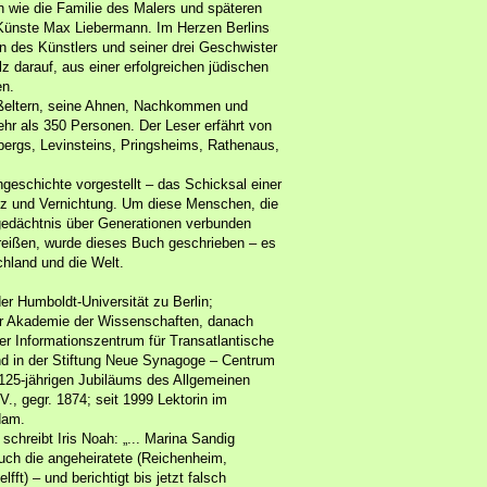
n wie die Familie des Malers und späteren
Künste Max Liebermann. Im Herzen Berlins
en des Künstlers und seiner drei Geschwister
z darauf, aus einer erfolgreichen jüdischen
en.
ßeltern, seine Ahnen, Nachkommen und
hr als 350 Personen. Der Leser erfährt von
bergs, Levinsteins, Pringsheims, Rathenaus,
geschichte vorgestellt – das Schicksal einer
anz und Vernichtung. Um diese Menschen, die
gedächtnis über Generationen verbunden
reißen, wurde dieses Buch geschrieben – es
schland und die Welt.
er Humboldt-Universität zu Berlin;
der Akademie der Wissenschaften, danach
ner Informationszentrum für Transatlantische
k und in der Stiftung Neue Synagoge – Centrum
125-jährigen Jubiläums des Allgemeinen
V., gegr. 1874; seit 1999 Lektorin im
dam.
chreibt Iris Noah: „... Marina Sandig
auch die angeheiratete (Reichenheim,
t) – und berichtigt bis jetzt falsch