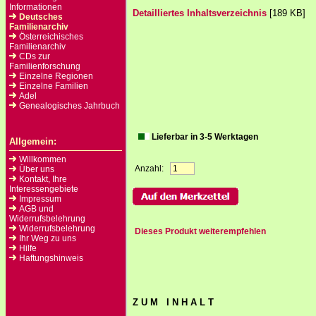
Informationen
Detailliertes Inhaltsverzeichnis
[189 KB]
Deutsches
Familienarchiv
Österreichisches
Familienarchiv
CDs zur
Familienforschung
Einzelne Regionen
Einzelne Familien
Adel
Genealogisches Jahrbuch
Lieferbar in 3-5 Werktagen
Allgemein:
Willkommen
Anzahl:
Über uns
Kontakt, Ihre
Interessengebiete
Impressum
AGB und
Widerrufsbelehrung
Widerrufsbelehrung
Dieses Produkt weiterempfehlen
Ihr Weg zu uns
Hilfe
Haftungshinweis
Z U M I N H A L T