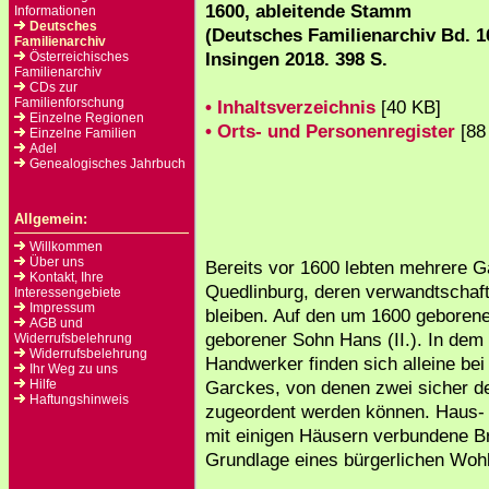
1600, ableitende Stamm
Informationen
Deutsches
(Deutsches Familienarchiv Bd. 1
Familienarchiv
Insingen 2018. 398 S.
Österreichisches
Familienarchiv
CDs zur
Familienforschung
• Inhaltsverzeichnis
[40 KB]
Einzelne Regionen
• Orts- und Personenregister
[88
Einzelne Familien
Adel
Genealogisches Jahrbuch
Allgemein:
Willkommen
Über uns
Bereits vor 1600 lebten mehrere 
Kontakt, Ihre
Quedlinburg, deren verwandtschaf
Interessengebiete
Impressum
bleiben. Auf den um 1600 geborenen
AGB und
geborener Sohn Hans (II.). In dem 
Widerrufsbelehrung
Widerrufsbelehrung
Handwerker finden sich alleine bei
Ihr Weg zu uns
Hilfe
Garckes, von denen zwei sicher de
Haftungshinweis
zugeordent werden können. Haus- 
mit einigen Häusern verbundene B
Grundlage eines bürgerlichen Woh