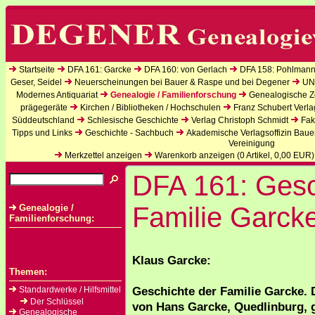
Startseite
DFA 161: Garcke
DFA 160: von Gerlach
DFA 158: Pohlmann
Geser, Seidel
Neuerscheinungen bei Bauer & Raspe und bei Degener
UN
Modernes Antiquariat
Genealogie / Familienforschung
Genealogische Ze
prägegeräte
Kirchen / Bibliotheken / Hochschulen
Franz Schubert Verla
Süddeutschland
Schlesische Geschichte
Verlag Christoph Schmidt
Fak
Tipps und Links
Geschichte - Sachbuch
Akademische Verlagsoffizin Baue
Vereinigung
Merkzettel anzeigen
Warenkorb anzeigen (
0
Artikel,
0,00
EUR)
DFA 161: Gesc
Familie Garck
Genealogie /
Familienforschung:
Klaus Garcke:
Themen:
Geschichte der Familie Garcke. 
Standardwerke / Hilfsmittel
Der Schlüssel
von Hans Garcke, Quedlinburg,
Genealogische