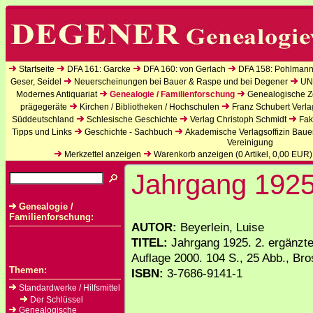
Startseite
DFA 161: Garcke
DFA 160: von Gerlach
DFA 158: Pohlmann
Geser, Seidel
Neuerscheinungen bei Bauer & Raspe und bei Degener
UN
Modernes Antiquariat
Genealogie / Familienforschung
Genealogische Ze
prägegeräte
Kirchen / Bibliotheken / Hochschulen
Franz Schubert Verla
Süddeutschland
Schlesische Geschichte
Verlag Christoph Schmidt
Fak
Tipps und Links
Geschichte - Sachbuch
Akademische Verlagsoffizin Baue
Vereinigung
Merkzettel anzeigen
Warenkorb anzeigen (
0
Artikel,
0,00
EUR)
Jahrgang 192
Genealogie /
Familienforschung:
AUTOR:
Beyerlein, Luise
TITEL:
Jahrgang 1925. 2. ergänzte
Auflage 2000. 104 S., 25 Abb., Br
Themen:
ISBN:
3-7686-9141-1
Standardwerke / Hilfsmittel
Der Schlüssel
Genealogische