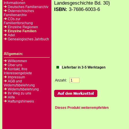
Landesgeschichte Bd. 30)
Informationen
Deutsches Familienarchiv
ISBN:
3-7686-6003-6
Österreichisches
Familienarchiv
CDs zur
Familienforschung
Einzelne Regionen
Einzelne Familien
Adel
Genealogisches Jahrbuch
Allgemein:
Willkommen
Über uns
Lieferbar in 3-5 Werktagen
Kontakt, Ihre
Interessengebiete
Impressum
Anzahl:
AGB und
Widerrufsbelehrung
Widerrufsbelehrung
Ihr Weg zu uns
Hilfe
Haftungshinweis
Dieses Produkt weiterempfehlen