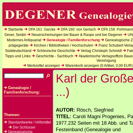
Startseite
DFA 161: Garcke
DFA 160: von Gerlach
DFA 158: Pohlmann
Geser, Seidel
Neuerscheinungen bei Bauer & Raspe und bei Degener
UN
Modernes Antiquariat
Genealogie / Familienforschung
Genealogische Ze
prägegeräte
Kirchen / Bibliotheken / Hochschulen
Franz Schubert Verla
Süddeutschland
Schlesische Geschichte
Verlag Christoph Schmidt
Fak
Tipps und Links
Geschichte - Sachbuch
Akademische Verlagsoffizin Baue
Vereinigung
Merkzettel anzeigen
Warenkorb anzeigen (
0
Artikel,
0,00
EUR)
Karl der Große
...)
Genealogie /
Familienforschung:
AUTOR:
Rösch, Siegfried
Themen:
TITEL:
Caroli Magni Progenies, Pa
1977.232 Seiten mit 18 Abb. und Ta
Standardwerke / Hilfsmittel
Der Schlüssel
Festeinband (Genealogie und
Genealogische