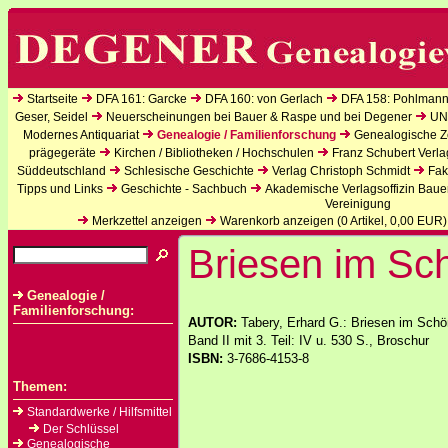
Startseite
DFA 161: Garcke
DFA 160: von Gerlach
DFA 158: Pohlmann
Geser, Seidel
Neuerscheinungen bei Bauer & Raspe und bei Degener
UN
Modernes Antiquariat
Genealogie / Familienforschung
Genealogische Ze
prägegeräte
Kirchen / Bibliotheken / Hochschulen
Franz Schubert Verla
Süddeutschland
Schlesische Geschichte
Verlag Christoph Schmidt
Fak
Tipps und Links
Geschichte - Sachbuch
Akademische Verlagsoffizin Baue
Vereinigung
Merkzettel anzeigen
Warenkorb anzeigen (
0
Artikel,
0,00
EUR)
Briesen im Sc
Genealogie /
Familienforschung:
AUTOR:
Tabery, Erhard G.: Briesen im Schö
Band II mit 3. Teil: IV u. 530 S., Broschur
ISBN:
3-7686-4153-8
Themen:
Standardwerke / Hilfsmittel
Der Schlüssel
Genealogische