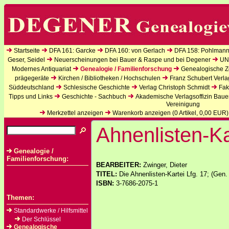
Startseite
DFA 161: Garcke
DFA 160: von Gerlach
DFA 158: Pohlmann
Geser, Seidel
Neuerscheinungen bei Bauer & Raspe und bei Degener
UN
Modernes Antiquariat
Genealogie / Familienforschung
Genealogische Ze
prägegeräte
Kirchen / Bibliotheken / Hochschulen
Franz Schubert Verla
Süddeutschland
Schlesische Geschichte
Verlag Christoph Schmidt
Fak
Tipps und Links
Geschichte - Sachbuch
Akademische Verlagsoffizin Baue
Vereinigung
Merkzettel anzeigen
Warenkorb anzeigen (
0
Artikel,
0,00
EUR)
Ahnenlisten-Ka
Genealogie /
Familienforschung:
BEARBEITER:
Zwinger, Dieter
TITEL:
Die Ahnenlisten-Kartei Lfg. 17; (Gen.
ISBN:
3-7686-2075-1
Themen:
Standardwerke / Hilfsmittel
Der Schlüssel
Genealogische