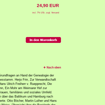
24,90 EUR
incl. 7% USt. zzgl. Versand
Nach oben
Grundfragen an Hand der Genealogie der
sstamm. Herjo Frin, Zur Verwandtschaft
Hans Ulrich Freiherr v. Ruepprecht, Die
nn, Ein Mohr am Weimarer Hof zur
auen, familiäres und soziales Umfeld.
en über das Baltikum und Hamburg nach
erte. Otto Böcher, Martin Luther und Hans
 Weiss, Übersicht über die Bestände der