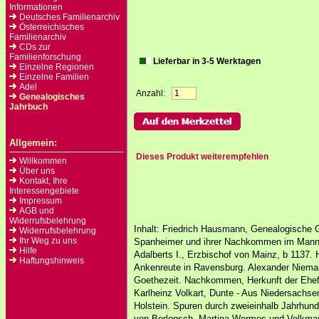
Informationen
Deutsches Familienarchiv
Österreichisches
Familienarchiv
CDs zur
Familienforschung
Lieferbar in 3-5 Werktagen
Einzelne Regionen
Einzelne Familien
Adel
Anzahl:
Genealogisches
Jahrbuch
Allgemein:
Dieses Produkt weiterempfehlen
Willkommen
Über uns
Kontakt, Ihre
Interessengebiete
Impressum
AGB und
Widerrufsbelehrung
Inhalt: Friedrich Hausmann, Genealogische 
Widerrufsbelehrung
Ihr Weg zu uns
Spanheimer und ihrer Nachkommen im Manne
Hilfe
Adalberts I., Erzbischof von Mainz, b 1137. 
Haftungshinweis
Ankenreute in Ravensburg. Alexander Niema
Goethezeit. Nachkommen, Herkunft der Ehefr
Karlheinz Volkart, Dunte - Aus Niedersachs
Holstein. Spuren durch zweieinhalb Jahrhund
von Berlepsch. Martina Wermes und Volkmar