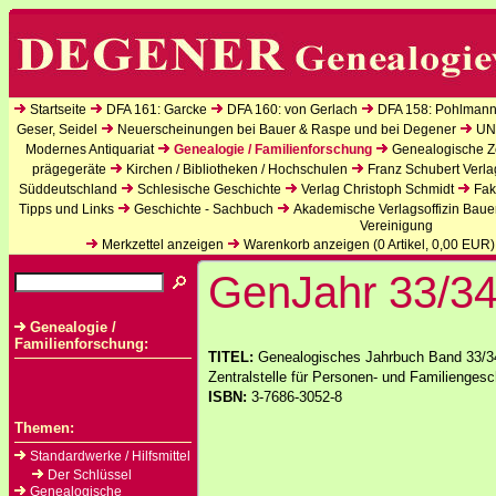
Startseite
DFA 161: Garcke
DFA 160: von Gerlach
DFA 158: Pohlmann
Geser, Seidel
Neuerscheinungen bei Bauer & Raspe und bei Degener
UN
Modernes Antiquariat
Genealogie / Familienforschung
Genealogische Ze
prägegeräte
Kirchen / Bibliotheken / Hochschulen
Franz Schubert Verla
Süddeutschland
Schlesische Geschichte
Verlag Christoph Schmidt
Fak
Tipps und Links
Geschichte - Sachbuch
Akademische Verlagsoffizin Baue
Vereinigung
Merkzettel anzeigen
Warenkorb anzeigen (
0
Artikel,
0,00
EUR)
GenJahr 33/3
Genealogie /
Familienforschung:
TITEL:
Genealogisches Jahrbuch Band 33/34
Zentralstelle für Personen- und Familiengesc
ISBN:
3-7686-3052-8
Themen:
Standardwerke / Hilfsmittel
Der Schlüssel
Genealogische