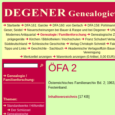
Startseite
DFA 161: Garcke
DFA 160: von Gerlach
DFA 158: Pohlmann
Geser, Seidel
Neuerscheinungen bei Bauer & Raspe und bei Degener
UN
Modernes Antiquariat
Genealogie / Familienforschung
Genealogische Ze
prägegeräte
Kirchen / Bibliotheken / Hochschulen
Franz Schubert Verla
Süddeutschland
Schlesische Geschichte
Verlag Christoph Schmidt
Fak
Tipps und Links
Geschichte - Sachbuch
Akademische Verlagsoffizin Baue
Vereinigung
Merkzettel anzeigen
Warenkorb anzeigen (
0
Artikel,
0,00
EUR)
ÖFA 2
Genealogie /
Familienforschung:
Österreichisches Familienarchiv Bd. 2; 1963,
Festeinband.
Inhaltsverzeichnis
[17 KB]
Themen:
Standardwerke / Hilfsmittel
Der Schlüssel
Genealogische