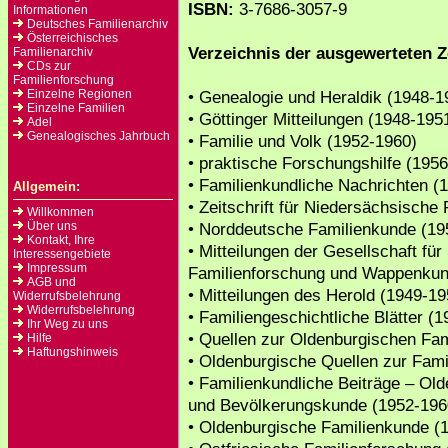
ISBN:
3-7686-3057-9
Informationen
Deutsches Familienarchiv
Österreichisches
Verzeichnis der ausgewerteten Ze
Familienarchiv
CDs zur
Familienforschung
Einzelne Regionen
• Genealogie und Heraldik (1948-1
Einzelne Familien
• Göttinger Mitteilungen (1948-195
Adel
Genealogisches Jahrbuch
• Familie und Volk (1952-1960)
• praktische Forschungshilfe (195
• Familienkundliche Nachrichten (
Allgemein:
• Zeitschrift für Niedersächsische
Willkommen
Über uns
• Norddeutsche Familienkunde (19
Kontakt, Ihre
• Mitteilungen der Gesellschaft fü
Interessengebiete
Impressum
Familienforschung und Wappenkun
AGB und
• Mitteilungen des Herold (1949-1
Widerrufsbelehrung
Widerrufsbelehrung
• Familiengeschichtliche Blätter (
Ihr Weg zu uns
• Quellen zur Oldenburgischen Fa
Hilfe
Haftungshinweis
• Oldenburgische Quellen zur Fami
• Familienkundliche Beiträge – Old
und Bevölkerungskunde (1952-196
• Oldenburgische Familienkunde (