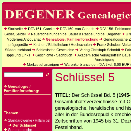
Startseite
DFA 161: Garcke
DFA 160: von Gerlach
DFA 158: Pohlmann
Geser, Seidel
Neuerscheinungen bei Bauer & Raspe und bei Degener
UN
Modernes Antiquariat
Genealogie / Familienforschung
Genealogische Ze
prägegeräte
Kirchen / Bibliotheken / Hochschulen
Franz Schubert Verla
Süddeutschland
Schlesische Geschichte
Verlag Christoph Schmidt
Fak
Tipps und Links
Geschichte - Sachbuch
Akademische Verlagsoffizin Baue
Vereinigung
Merkzettel anzeigen
Warenkorb anzeigen (
0
Artikel,
0,00
EUR)
Schlüssel 5
Genealogie /
Familienforschung:
TITEL:
Der Schlüssel Bd. 5
(1945
Gesamtinhaltsverzeichnisse mit O
genealogische, heraldische und his
Themen:
aller in der Bundesrepublik ersch
Zeitschriften von 1945 bis 31. De
Standardwerke / Hilfsmittel
Der Schlüssel
Festeinband.
Genealogische