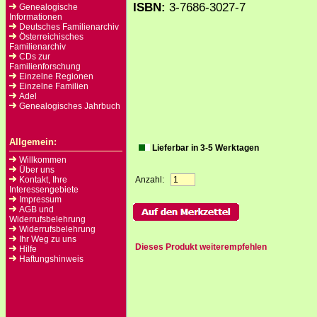
ISBN:
3-7686-3027-7
Genealogische
Informationen
Deutsches Familienarchiv
Österreichisches
Familienarchiv
CDs zur
Familienforschung
Einzelne Regionen
Einzelne Familien
Adel
Genealogisches Jahrbuch
Allgemein:
Lieferbar in 3-5 Werktagen
Willkommen
Über uns
Kontakt, Ihre
Anzahl:
Interessengebiete
Impressum
AGB und
Widerrufsbelehrung
Widerrufsbelehrung
Ihr Weg zu uns
Dieses Produkt weiterempfehlen
Hilfe
Haftungshinweis