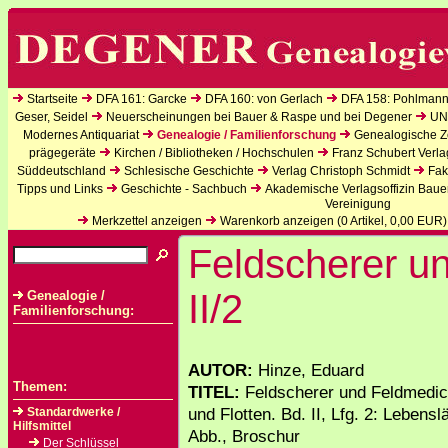
Startseite
DFA 161: Garcke
DFA 160: von Gerlach
DFA 158: Pohlmann
Geser, Seidel
Neuerscheinungen bei Bauer & Raspe und bei Degener
UN
Modernes Antiquariat
Genealogie / Familienforschung
Genealogische Ze
prägegeräte
Kirchen / Bibliotheken / Hochschulen
Franz Schubert Verla
Süddeutschland
Schlesische Geschichte
Verlag Christoph Schmidt
Fak
Tipps und Links
Geschichte - Sachbuch
Akademische Verlagsoffizin Baue
Vereinigung
Merkzettel anzeigen
Warenkorb anzeigen (
0
Artikel,
0,00
EUR)
Feldscherer u
II/2
Genealogie /
Familienforschung:
AUTOR:
Hinze, Eduard
Themen:
TITEL:
Feldscherer und Feldmedic
und Flotten. Bd. II, Lfg. 2: Lebensl
Standardwerke /
Hilfsmittel
Abb., Broschur
Der Schlüssel