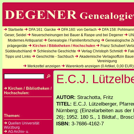
Startseite
DFA 161: Garcke
DFA 160: von Gerlach
DFA 158: Pohlmann
Geser, Seidel
Neuerscheinungen bei Bauer & Raspe und bei Degener
UN
Modernes Antiquariat
Genealogie / Familienforschung
Genealogische Zei
prägegeräte
Kirchen / Bibliotheken / Hochschulen
Franz Schubert Verl
Süddeutschland
Schlesische Geschichte
Verlag Christoph Schmidt
Fak
Tipps und Links
Geschichte - Sachbuch
Akademische Verlagsoffizin Baue
Vereinigung
Merkzettel anzeigen
Warenkorb anzeigen (
0
Artikel,
0,00
EUR)
E.C.J. Lützelb
Kirchen / Bibliotheken /
Hochschulen:
AUTOR:
Strachotta, Fritz
TITEL:
E.C.J. Lützelberger, Pfarre
Nürnberg; (Einzelarbeiten aus der
Themen:
26); 1952. 180 S., 1 Bildtaf., Bros
ISBN:
3-7686-4162-7
Quellen Universität
Würzburg
AG Archiv- u.