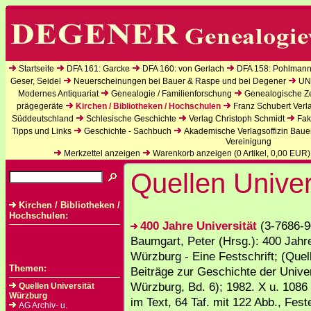
Startseite
DFA 161: Garcke
DFA 160: von Gerlach
DFA 158: Pohlmann
Geser, Seidel
Neuerscheinungen bei Bauer & Raspe und bei Degener
UN
Modernes Antiquariat
Genealogie / Familienforschung
Genealogische Zei
prägegeräte
Kirchen / Bibliotheken / Hochschulen
Franz Schubert Verl
Süddeutschland
Schlesische Geschichte
Verlag Christoph Schmidt
Fak
Tipps und Links
Geschichte - Sachbuch
Akademische Verlagsoffizin Baue
Vereinigung
Merkzettel anzeigen
Warenkorb anzeigen (
0
Artikel,
0,00
EUR)
Quellen Univer
Kirchen / Bibliotheken /
Hochschulen:
400 Jahre Universität
(3-7686-9
Baumgart, Peter (Hrsg.): 400 Jahre
Würzburg - Eine Festschrift; (Quel
Themen:
Beiträge zur Geschichte der Univer
Würzburg, Bd. 6); 1982. X u. 1086 
Quellen Universität
Würzburg
im Text, 64 Taf. mit 122 Abb., Fes
AG Archiv- u.