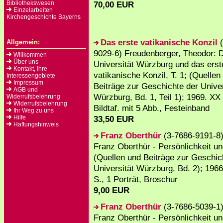
Bibliothekswesen
70,00 EUR
Einzelarbeiten
Kirchengeschichte Bayerns
Das erste vatikanische Konzil
(
Allgemein:
9029-6) Freudenberger, Theodor: 
Willkommen
Über uns
Universität Würzburg und das erst
Kontakt, Ihre
vatikanische Konzil, T. 1; (Quellen
Interessengebiete
Impressum
Beiträge zur Geschichte der Univer
AGB und
Würzburg, Bd. 1, Teil 1); 1969. XX 
Widerrufsbelehrung
Widerrufsbelehrung
Bildtaf. mit 5 Abb., Festeinband
Ihr Weg zu uns
Hilfe
33,50 EUR
Haftungshinweis
Franz Oberthür
(3-7686-9191-8)
Franz Oberthür - Persönlichkeit u
(Quellen und Beiträge zur Geschic
Universität Würzburg, Bd. 2); 1966
S., 1 Porträt, Broschur
9,00 EUR
Franz Oberthür
(3-7686-5039-1)
Franz Oberthür - Persönlichkeit u