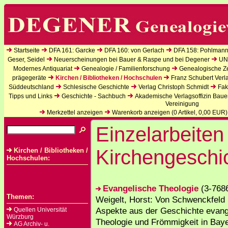
Startseite
DFA 161: Garcke
DFA 160: von Gerlach
DFA 158: Pohlmann
Geser, Seidel
Neuerscheinungen bei Bauer & Raspe und bei Degener
UN
Modernes Antiquariat
Genealogie / Familienforschung
Genealogische Zei
prägegeräte
Kirchen / Bibliotheken / Hochschulen
Franz Schubert Verl
Süddeutschland
Schlesische Geschichte
Verlag Christoph Schmidt
Fak
Tipps und Links
Geschichte - Sachbuch
Akademische Verlagsoffizin Baue
Vereinigung
Merkzettel anzeigen
Warenkorb anzeigen (
0
Artikel,
0,00
EUR)
Einzelarbeiten
Kirchengeschi
Kirchen / Bibliotheken /
Hochschulen:
Evangelische Theologie
(3-768
Themen:
Weigelt, Horst: Von Schwenckfeld 
Aspekte aus der Geschichte evang
Quellen Universität
Würzburg
Theologie und Frömmigkeit in Baye
AG Archiv- u.