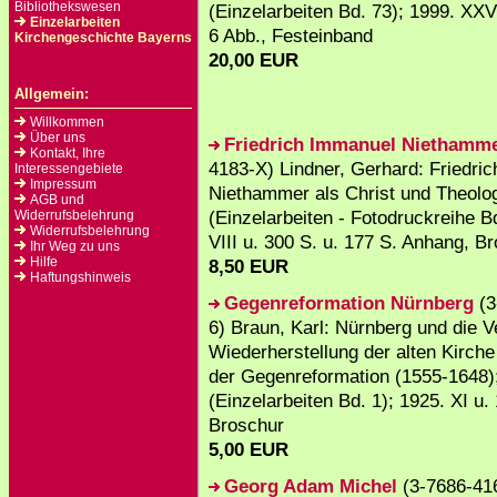
Bibliothekswesen
(Einzelarbeiten Bd. 73); 1999. XXVI
Einzelarbeiten
6 Abb., Festeinband
Kirchengeschichte Bayerns
20,00 EUR
Allgemein:
Willkommen
Über uns
Friedrich Immanuel Niethamm
Kontakt, Ihre
4183-X) Lindner, Gerhard: Friedri
Interessengebiete
Impressum
Niethammer als Christ und Theolo
AGB und
(Einzelarbeiten - Fotodruckreihe Bd
Widerrufsbelehrung
Widerrufsbelehrung
VIII u. 300 S. u. 177 S. Anhang, B
Ihr Weg zu uns
Hilfe
8,50 EUR
Haftungshinweis
Gegenreformation Nürnberg
(3
6) Braun, Karl: Nürnberg und die 
Wiederherstellung der alten Kirche 
der Gegenreformation (1555-1648)
(Einzelarbeiten Bd. 1); 1925. XI u.
Broschur
5,00 EUR
Georg Adam Michel
(3-7686-41