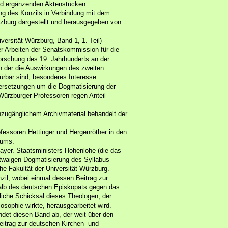
nd ergänzenden Aktenstücken
ng des Konzils in Verbindung mit dem
ürzburg dargestellt und herausgegeben von
versität Würzburg, Band 1, 1. Teil)
r Arbeiten der Senatskommission für die
orschung des 19. Jahrhunderts an der
 in der die Auswirkungen des zweiten
ürbar sind, besonderes Interesse.
dersetzungen um die Dogmatisierung der
e Würzburger Professoren regen Anteil
nzugänglichem Archivmaterial behandelt der
ofessoren Hettinger und Hergenröther in den
nums.
bayer. Staatsministers Hohenlohe (die das
etwaigen Dogmatisierung des Syllabus
che Fakultät der Universität Würzburg.
zil, wobei einmal dessen Beitrag zur
alb des deutschen Episkopats gegen das
nliche Schicksal dieses Theologen, der
osophie wirkte, herausgearbeitet wird.
det diesen Band ab, der weit über den
eitrag zur deutschen Kirchen- und