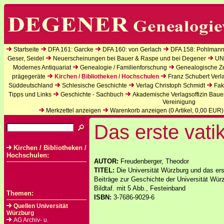
Startseite
DFA 161: Garcke
DFA 160: von Gerlach
DFA 158: Pohlmann
Geser, Seidel
Neuerscheinungen bei Bauer & Raspe und bei Degener
UN
Modernes Antiquariat
Genealogie / Familienforschung
Genealogische Zei
prägegeräte
Kirchen / Bibliotheken / Hochschulen
Franz Schubert Verl
Süddeutschland
Schlesische Geschichte
Verlag Christoph Schmidt
Fak
Tipps und Links
Geschichte - Sachbuch
Akademische Verlagsoffizin Baue
Vereinigung
Merkzettel anzeigen
Warenkorb anzeigen (
0
Artikel,
0,00
EUR)
Das erste vati
Kirchen / Bibliotheken /
Hochschulen:
AUTOR:
Freudenberger, Theodor
TITEL:
Die Universität Würzburg und das ers
Beiträge zur Geschichte der Universität Würz
Bildtaf. mit 5 Abb., Festeinband
Themen:
ISBN:
3-7686-9029-6
Quellen Universität
Würzburg
AG Archiv- u.