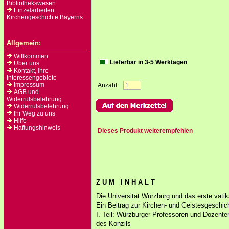
Bibliothekswesen
Einzelarbeiten
Kirchengeschichte Bayerns
Allgemein:
Willkommen
Lieferbar in 3-5 Werktagen
Über uns
Kontakt, Ihre
Interessengebiete
Impressum
Anzahl:
AGB und
Widerrufsbelehrung
Widerrufsbelehrung
Ihr Weg zu uns
Hilfe
Haftungshinweis
Dieses Produkt weiterempfehlen
Z U M I N H A L T
Die Universität Würzburg und das erste vati
Ein Beitrag zur Kirchen- und Geistesgeschic
I. Teil: Würzburger Professoren und Dozenten
des Konzils