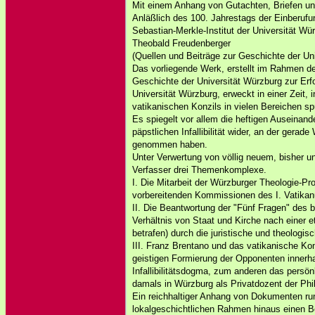
Mit einem Anhang von Gutachten, Briefen u
Anläßlich des 100. Jahrestags der Einberufu
Sebastian-Merkle-Institut der Universität W
Theobald Freudenberger
(Quellen und Beiträge zur Geschichte der Uni
Das vorliegende Werk, erstellt im Rahmen de
Geschichte der Universität Würzburg zur Erf
Universität Würzburg, erweckt in einer Zeit,
vatikanischen Konzils in vielen Bereichen sp
Es spiegelt vor allem die heftigen Auseinan
päpstlichen Infallibilität wider, an der gerad
genommen haben.
Unter Verwertung von völlig neuem, bisher u
Verfasser drei Themenkomplexe.
I. Die Mitarbeit der Würzburger Theologie-Pr
vorbereitenden Kommissionen des I. Vatika
II. Die Beantwortung der "Fünf Fragen" des 
Verhältnis von Staat und Kirche nach einer 
betrafen) durch die juristische und theologis
III. Franz Brentano und das vatikanische Kon
geistigen Formierung der Opponenten innerh
Infallibilitätsdogma, zum anderen das persö
damals in Würzburg als Privatdozent der Phil
Ein reichhaltiger Anhang von Dokumenten run
lokalgeschichtlichen Rahmen hinaus einen B