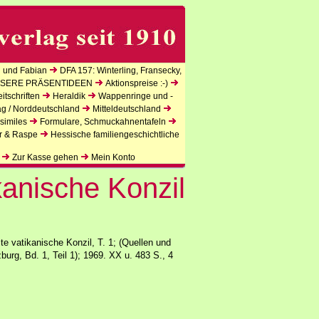
 und Fabian
DFA 157: Winterling, Fransecky,
SERE PRÄSENTIDEEN
Aktionspreise :-)
tschriften
Heraldik
Wappenringe und -
ag / Norddeutschland
Mitteldeutschland
similes
Formulare, Schmuckahnentafeln
r & Raspe
Hessische familiengeschichtliche
Zur Kasse gehen
Mein Konto
kanische Konzil
te vatikanische Konzil, T. 1; (Quellen und
burg, Bd. 1, Teil 1); 1969. XX u. 483 S., 4