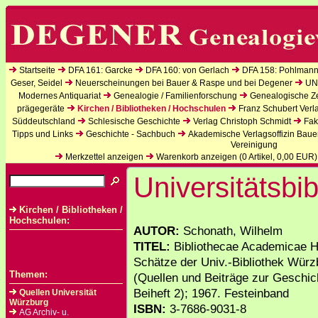
Startseite
DFA 161: Garcke
DFA 160: von Gerlach
DFA 158: Pohlmann
Geser, Seidel
Neuerscheinungen bei Bauer & Raspe und bei Degener
UN
Modernes Antiquariat
Genealogie / Familienforschung
Genealogische Zei
prägegeräte
Kirchen / Bibliotheken / Hochschulen
Franz Schubert Verl
Süddeutschland
Schlesische Geschichte
Verlag Christoph Schmidt
Fak
Tipps und Links
Geschichte - Sachbuch
Akademische Verlagsoffizin Baue
Vereinigung
Merkzettel anzeigen
Warenkorb anzeigen (
0
Artikel,
0,00
EUR)
Universitätsbib
Kirchen / Bibliotheken /
Hochschulen:
AUTOR:
Schonath, Wilhelm
TITEL:
Bibliothecae Academicae He
Schätze der Univ.-Bibliothek Wür
Themen:
(Quellen und Beiträge zur Geschic
Beiheft 2); 1967. Festeinband
Quellen Universität
Würzburg
ISBN:
3-7686-9031-8
AG Archiv- u.