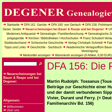
Startseite
DFA 161: Garcke
DFA 160: von Gerlach
DFA 158: Pohlmann
Geser, Seidel
Neuerscheinungen bei Bauer & Raspe und bei Degener
U
Modernes Antiquariat
Genealogie / Familienforschung
Genealogische Zei
prägegeräte
Kirchen / Bibliotheken / Hochschulen
Franz Schubert Verla
Süddeutschland
Schlesische Geschichte
Verlag Christoph Schmidt
Fak
Tipps und Links
Geschichte - Sachbuch
Akademische Verlagsoffizin Baue
Vereinigung
Merkzettel anzeigen
Warenkorb anzeigen (
0
Artikel,
0,00
EUR)
DFA 156: Die 
Neuerscheinungen bei
Bauer & Raspe und bei
Martin Rudolph: Tossanus (Tous
Degener:
Beiträge zur Geschichte einer H
und der damit verbundenen Sipp
Vivier, Durant und Ferry. (= Deu
Allgemein:
Familienarchiv Bd. 156)
Willkommen
Über uns