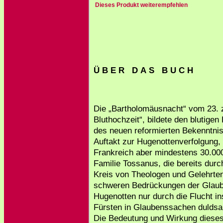
Dieses Produkt weiterempfehlen
Ü B E R D A S B U C H
Die „Bartholomäusnacht“ vom 23. z
Bluthochzeit“, bildete den blutige
des neuen reformierten Bekenntnis
Auftakt zur Hugenottenverfolgung, d
Frankreich aber mindestens 30.00
Familie Tossanus, die bereits dur
Kreis von Theologen und Gelehrten 
schweren Bedrückungen der Glaube
Hugenotten nur durch die Flucht in
Fürsten in Glaubenssachen dulds
Die Bedeutung und Wirkung dieses