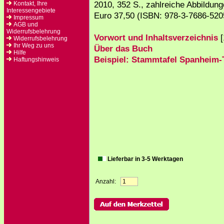
2010, 352 S., zahlreiche Abbildung
Kontakt, Ihre
Interessengebiete
Euro 37,50 (ISBN: 978-3-7686-520
Impressum
AGB und
Widerrufsbelehrung
Vorwort und Inhaltsverzeichnis
[
Widerrufsbelehrung
Ihr Weg zu uns
Über das Buch
Hilfe
Beispiel: Stammtafel Spanheim
Haftungshinweis
Lieferbar in 3-5 Werktagen
Anzahl: