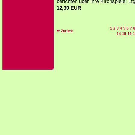
berichten über ihre Kirchspiele; Lf
12,30 EUR
1
2
3
4
5
6
7
Zurück
14
15
16
1