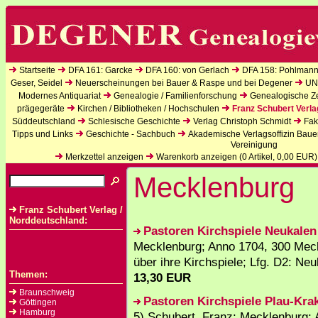
Startseite
DFA 161: Garcke
DFA 160: von Gerlach
DFA 158: Pohlmann
Geser, Seidel
Neuerscheinungen bei Bauer & Raspe und bei Degener
UN
Modernes Antiquariat
Genealogie / Familienforschung
Genealogische Zei
prägegeräte
Kirchen / Bibliotheken / Hochschulen
Franz Schubert Verla
Süddeutschland
Schlesische Geschichte
Verlag Christoph Schmidt
Fak
Tipps und Links
Geschichte - Sachbuch
Akademische Verlagsoffizin Baue
Vereinigung
Merkzettel anzeigen
Warenkorb anzeigen (
0
Artikel,
0,00
EUR)
Mecklenburg
Franz Schubert Verlag /
Norddeutschland:
Pastoren Kirchspiele Neukalen
Mecklenburg; Anno 1704, 300 Meck
über ihre Kirchspiele; Lfg. D2: Ne
Themen:
13,30 EUR
Braunschweig
Pastoren Kirchspiele Plau-Kr
Göttingen
Hamburg
5) Schubert, Franz: Mecklenburg;