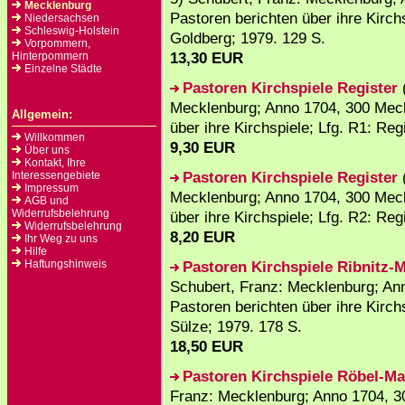
Mecklenburg
Pastoren berichten über ihre Kirch
Niedersachsen
Schleswig-Holstein
Goldberg; 1979. 129 S.
Vorpommern,
13,30 EUR
Hinterpommern
Einzelne Städte
Pastoren Kirchspiele Register
Mecklenburg; Anno 1704, 300 Meck
Allgemein:
über ihre Kirchspiele; Lfg. R1: Reg
Willkommen
9,30 EUR
Über uns
Kontakt, Ihre
Pastoren Kirchspiele Register
(
Interessengebiete
Impressum
Mecklenburg; Anno 1704, 300 Meck
AGB und
Widerrufsbelehrung
über ihre Kirchspiele; Lfg. R2: Reg
Widerrufsbelehrung
8,20 EUR
Ihr Weg zu uns
Hilfe
Haftungshinweis
Pastoren Kirchspiele Ribnitz-
Schubert, Franz: Mecklenburg; An
Pastoren berichten über ihre Kirchs
Sülze; 1979. 178 S.
18,50 EUR
Pastoren Kirchspiele Röbel-M
Franz: Mecklenburg; Anno 1704, 3