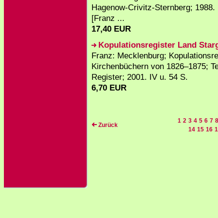
Hagenow-Crivitz-Sternberg; 1988.
[Franz ...
17,40 EUR
Kopulationsregister Land Star
Franz: Mecklenburg; Kopulationsr
Kirchenbüchern von 1826–1875; Tei
Register; 2001. IV u. 54 S.
6,70 EUR
1
2
3
4
5
6
7
Zurück
14
15
16
1