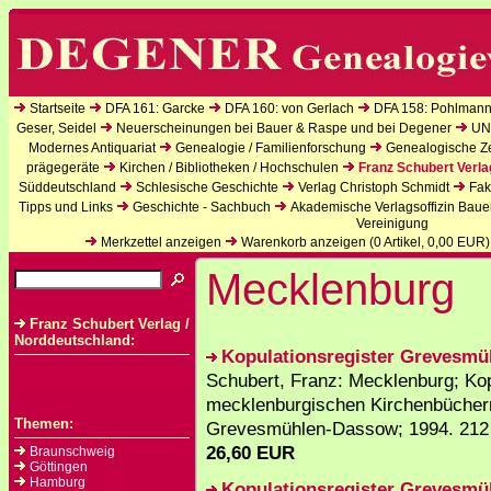
Startseite
DFA 161: Garcke
DFA 160: von Gerlach
DFA 158: Pohlmann
Geser, Seidel
Neuerscheinungen bei Bauer & Raspe und bei Degener
UN
Modernes Antiquariat
Genealogie / Familienforschung
Genealogische Zei
prägegeräte
Kirchen / Bibliotheken / Hochschulen
Franz Schubert Verla
Süddeutschland
Schlesische Geschichte
Verlag Christoph Schmidt
Fak
Tipps und Links
Geschichte - Sachbuch
Akademische Verlagsoffizin Baue
Vereinigung
Merkzettel anzeigen
Warenkorb anzeigen (
0
Artikel,
0,00
EUR)
Mecklenburg
Franz Schubert Verlag /
Norddeutschland:
Kopulationsregister Grevesm
Schubert, Franz: Mecklenburg; Kop
mecklenburgischen Kirchenbüchern 
Themen:
Grevesmühlen-Dassow; 1994. 212
26,60 EUR
Braunschweig
Göttingen
Hamburg
Kopulationsregister Grevesm