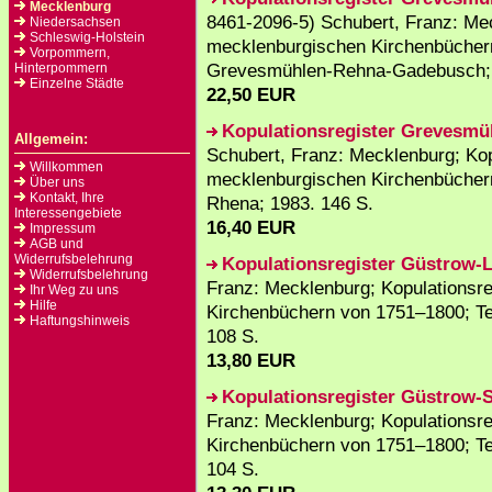
Mecklenburg
8461-2096-5) Schubert, Franz: Mec
Niedersachsen
Schleswig-Holstein
mecklenburgischen Kirchenbüchern
Vorpommern,
Grevesmühlen-Rehna-Gadebusch; 
Hinterpommern
Einzelne Städte
22,50 EUR
Kopulationsregister Grevesm
Allgemein:
Schubert, Franz: Mecklenburg; Kop
Willkommen
mecklenburgischen Kirchenbüchern
Über uns
Kontakt, Ihre
Rhena; 1983. 146 S.
Interessengebiete
16,40 EUR
Impressum
AGB und
Widerrufsbelehrung
Kopulationsregister Güstrow-
Widerrufsbelehrung
Franz: Mecklenburg; Kopulationsr
Ihr Weg zu uns
Hilfe
Kirchenbüchern von 1751–1800; Tei
Haftungshinweis
108 S.
13,80 EUR
Kopulationsregister Güstrow-S
Franz: Mecklenburg; Kopulationsr
Kirchenbüchern von 1751–1800; Tei
104 S.