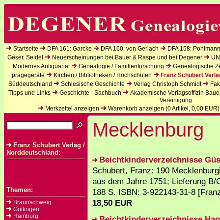
Startseite
DFA 161: Garcke
DFA 160: von Gerlach
DFA 158: Pohlmann
Geser, Seidel
Neuerscheinungen bei Bauer & Raspe und bei Degener
UN
Modernes Antiquariat
Genealogie / Familienforschung
Genealogische Zei
prägegeräte
Kirchen / Bibliotheken / Hochschulen
Franz Schubert Verla
Süddeutschland
Schlesische Geschichte
Verlag Christoph Schmidt
Fak
Tipps und Links
Geschichte - Sachbuch
Akademische Verlagsoffizin Baue
Vereinigung
Merkzettel anzeigen
Warenkorb anzeigen (
0
Artikel,
0,00
EUR)
Mecklenburg
Franz Schubert Verlag /
Norddeutschland:
Beichtkinderverzeichnisse Gü
Schubert, Franz: 190 Mecklenburg
aus dem Jahre 1751; Lieferung B/C
Themen:
188 S. ISBN: 3-922143-31-8 [Franz
18,50 EUR
Braunschweig
Göttingen
Hamburg
Beichtkinderverzeichnisse Ha