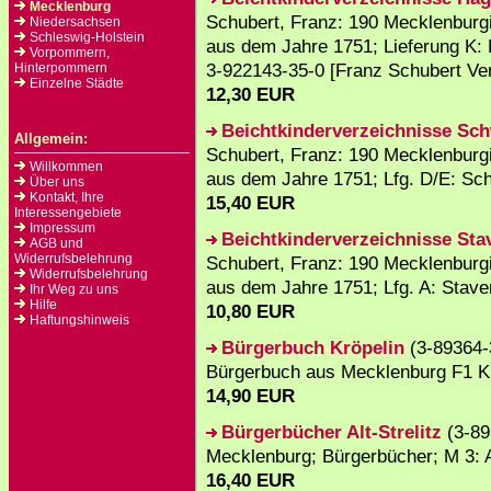
Mecklenburg
Schubert, Franz: 190 Mecklenburg
Niedersachsen
Schleswig-Holstein
aus dem Jahre 1751; Lieferung K:
Vorpommern,
3-922143-35-0 [Franz Schubert Ver
Hinterpommern
Einzelne Städte
12,30 EUR
Beichtkinderverzeichnisse Sc
Allgemein:
Schubert, Franz: 190 Mecklenburg
Willkommen
aus dem Jahre 1751; Lfg. D/E: Sc
Über uns
Kontakt, Ihre
15,40 EUR
Interessengebiete
Impressum
Beichtkinderverzeichnisse St
AGB und
Widerrufsbelehrung
Schubert, Franz: 190 Mecklenburg
Widerrufsbelehrung
aus dem Jahre 1751; Lfg. A: Stav
Ihr Weg zu uns
Hilfe
10,80 EUR
Haftungshinweis
Bürgerbuch Kröpelin
(3-89364-
Bürgerbuch aus Mecklenburg F1 K
14,90 EUR
Bürgerbücher Alt-Strelitz
(3-89
Mecklenburg; Bürgerbücher; M 3: Al
16,40 EUR