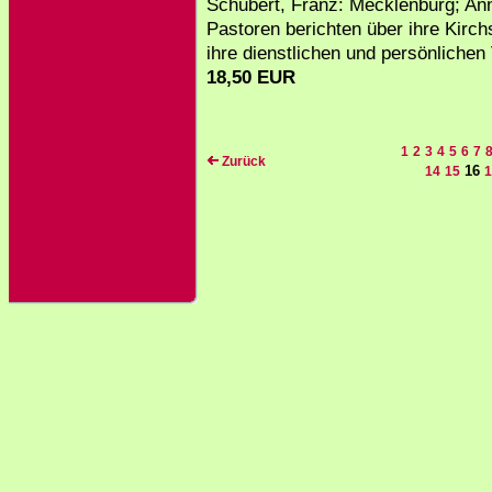
Schubert, Franz: Mecklenburg; An
Pastoren berichten über ihre Kirch
ihre dienstlichen und persönlichen 
18,50 EUR
1
2
3
4
5
6
7
Zurück
16
14
15
1