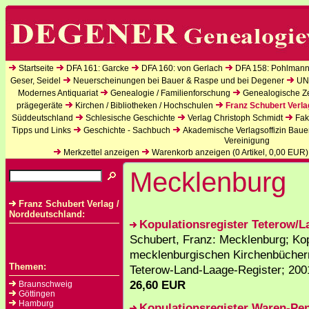
Startseite
DFA 161: Garcke
DFA 160: von Gerlach
DFA 158: Pohlmann
Geser, Seidel
Neuerscheinungen bei Bauer & Raspe und bei Degener
UN
Modernes Antiquariat
Genealogie / Familienforschung
Genealogische Zei
prägegeräte
Kirchen / Bibliotheken / Hochschulen
Franz Schubert Verla
Süddeutschland
Schlesische Geschichte
Verlag Christoph Schmidt
Fak
Tipps und Links
Geschichte - Sachbuch
Akademische Verlagsoffizin Baue
Vereinigung
Merkzettel anzeigen
Warenkorb anzeigen (
0
Artikel,
0,00
EUR)
Mecklenburg
Franz Schubert Verlag /
Norddeutschland:
Kopulationsregister Teterow/
Schubert, Franz: Mecklenburg; Kop
mecklenburgischen Kirchenbüchern 
Themen:
Teterow-Land-Laage-Register; 200
26,60 EUR
Braunschweig
Göttingen
Hamburg
Kopulationsregister Waren-Pen