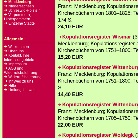
Mecklenburg
Franz: Mecklenburg; Kopulationsr
Niedersachsen
Schleswig-Holstein
Kirchenbüchern von 1801–1825; Tei
Vorpommern,
174 S.
Hinterpommern
Einzelne Städte
24,10 EUR
Kopulationsregister Wismar
(3
Allgemein:
Mecklenburg; Kopulationsregister
Willkommen
Kirchenbüchern von 1751–1800; Tei
Über uns
Kontakt, Ihre
15,20 EUR
Interessengebiete
Impressum
Kopulationsregister Wittenbur
AGB und
Widerrufsbelehrung
Franz: Mecklenburg; Kopulationsr
Widerrufsbelehrung
Kirchenbüchern von 1751–1800; Teil
Ihr Weg zu uns
Hilfe
S.
Haftungshinweis
14,40 EUR
Kopulationsregister Wittenbur
Franz: Mecklenburg; Kopulationsr
Kirchenbüchern von 1705–1750; Tei
22,00 EUR
Kopulationsregister Woldegk
(