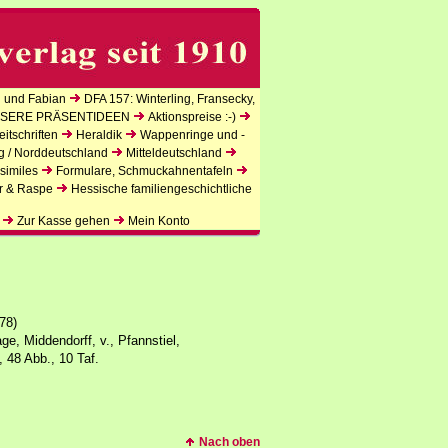
 und Fabian
DFA 157: Winterling, Fransecky,
SERE PRÄSENTIDEEN
Aktionspreise :-)
itschriften
Heraldik
Wappenringe und -
g / Norddeutschland
Mitteldeutschland
similes
Formulare, Schmuckahnentafeln
r & Raspe
Hessische familiengeschichtliche
Zur Kasse gehen
Mein Konto
78)
e, Middendorff, v., Pfannstiel,
, 48 Abb., 10 Taf.
Nach oben