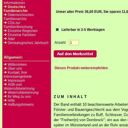
Informationen
Deutsches
Familienarchiv
Unser alter Preis 36,00 EUR, Sie sparen 11
Österreichisches
Familienarchiv
CDs zur
Familienforschung
Lieferbar in 3-5 Werktagen
Einzelne Regionen
Einzelne Familien
Adel
Anzahl:
Genealogisches Jahrbuch
Allgemein:
Willkommen
Dieses Produkt weiterempfehlen
Über uns
Kontakt, Ihre
Interessengebiete
Impressum
AGB und
Widerrufsbelehrung
Widerrufsbelehrung
Ihr Weg zu uns
Z U M I N H A L T
Hilfe
Der Band enthält 10 beachtenswerte Arbeiten:
Haftungshinweis
Förster- und Bauerngeschlecht aus dem Voge
Familienverbindungen zu Buff, Schlosser, G
der "Freiherr(n) von Dombrock"; ein aus de
später im Münsterland und an der Ruhr ansä