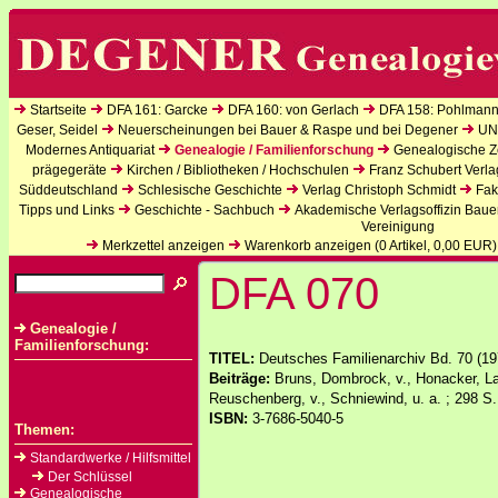
Startseite
DFA 161: Garcke
DFA 160: von Gerlach
DFA 158: Pohlmann
Geser, Seidel
Neuerscheinungen bei Bauer & Raspe und bei Degener
UN
Modernes Antiquariat
Genealogie / Familienforschung
Genealogische Ze
prägegeräte
Kirchen / Bibliotheken / Hochschulen
Franz Schubert Verla
Süddeutschland
Schlesische Geschichte
Verlag Christoph Schmidt
Fak
Tipps und Links
Geschichte - Sachbuch
Akademische Verlagsoffizin Baue
Vereinigung
Merkzettel anzeigen
Warenkorb anzeigen (
0
Artikel,
0,00
EUR)
DFA 070
Genealogie /
Familienforschung:
TITEL:
Deutsches Familienarchiv Bd. 70 (19
Beiträge:
Bruns, Dombrock, v., Honacker, Lag
Reuschenberg, v., Schniewind, u. a. ; 298 S.
ISBN:
3-7686-5040-5
Themen:
Standardwerke / Hilfsmittel
Der Schlüssel
Genealogische