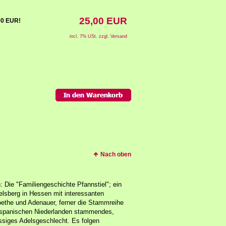
25,00 EUR
,00 EUR!
incl. 7% USt. zzgl. Versand
Nach oben
 Die "Familiengeschichte Pfannstiel"; ein
lsberg in Hessen mit interessanten
oethe und Adenauer, ferner die Stammreihe
n spanischen Niederlanden stammendes,
ssiges Adelsgeschlecht. Es folgen