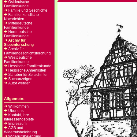
Ostdeutsche
Familienkunde
Familie und Geschichte
Familienkundliche
Nachrichten
Mitteldeutsche
Familienkunde
Norddeutsche
Familienkunde
Archiv für
Sippenforschung
Archiv für
Familiengeschichtsforchung
Westdeutsche
Familienkunde
Hessische Familienkunde
Hessische Ahnenlisten
Schuber für Zeitschriften
Suchanzeigen
Autor werden
Allgemein:
Willkommen
Über uns
Kontakt, Ihre
Interessengebiete
Impressum
AGB und
Widerrufsbelehrung
Widerrufsbelehrung