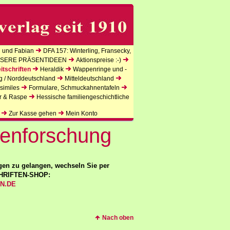
 und Fabian
DFA 157: Winterling, Fransecky,
SERE PRÄSENTIDEEN
Aktionspreise :-)
itschriften
Heraldik
Wappenringe und -
g / Norddeutschland
Mitteldeutschland
similes
Formulare, Schmuckahnentafeln
r & Raspe
Hessische familiengeschichtliche
Zur Kasse gehen
Mein Konto
penforschung
en zu gelangen, wechseln Sie per
CHRIFTEN-SHOP:
EN.DE
Nach oben