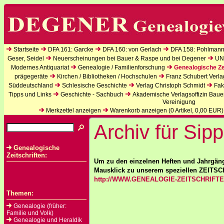
Startseite
DFA 161: Garcke
DFA 160: von Gerlach
DFA 158: Pohlmann
Geser, Seidel
Neuerscheinungen bei Bauer & Raspe und bei Degener
UN
Modernes Antiquariat
Genealogie / Familienforschung
Genealogische Ze
prägegeräte
Kirchen / Bibliotheken / Hochschulen
Franz Schubert Verla
Süddeutschland
Schlesische Geschichte
Verlag Christoph Schmidt
Fak
Tipps und Links
Geschichte - Sachbuch
Akademische Verlagsoffizin Baue
Vereinigung
Merkzettel anzeigen
Warenkorb anzeigen (
0
Artikel,
0,00
EUR)
Archiv für Sip
Genealogische
Zeitschriften:
Um zu den einzelnen Heften und Jahrgäng
Mausklick zu unserem speziellen ZEITS
http://WWW.GENEALOGIE-ZEITSCHRIFT
Themen:
Genealogie (früher:
Familie und Volk)
Genealogie und Heraldik