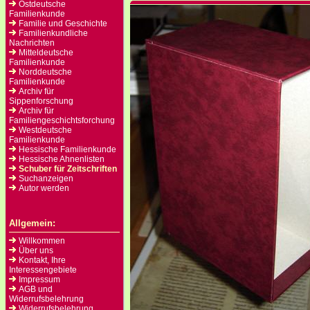
Ostdeutsche
Familienkunde
Familie und Geschichte
Familienkundliche
Nachrichten
Mitteldeutsche
Familienkunde
Norddeutsche
Familienkunde
Archiv für
Sippenforschung
Archiv für
Familiengeschichtsforchung
Westdeutsche
Familienkunde
Hessische Familienkunde
Hessische Ahnenlisten
Schuber für Zeitschriften
Suchanzeigen
Autor werden
Allgemein:
Willkommen
Über uns
Kontakt, Ihre
Interessengebiete
Impressum
AGB und
Widerrufsbelehrung
Widerrufsbelehrung