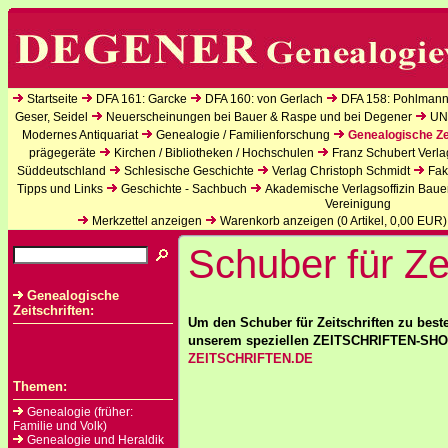
Startseite
DFA 161: Garcke
DFA 160: von Gerlach
DFA 158: Pohlmann
Geser, Seidel
Neuerscheinungen bei Bauer & Raspe und bei Degener
UN
Modernes Antiquariat
Genealogie / Familienforschung
Genealogische Ze
prägegeräte
Kirchen / Bibliotheken / Hochschulen
Franz Schubert Verla
Süddeutschland
Schlesische Geschichte
Verlag Christoph Schmidt
Fak
Tipps und Links
Geschichte - Sachbuch
Akademische Verlagsoffizin Baue
Vereinigung
Merkzettel anzeigen
Warenkorb anzeigen (
0
Artikel,
0,00
EUR)
Schuber für Zei
Genealogische
Zeitschriften:
Um den Schuber für Zeitschriften zu best
unserem speziellen ZEITSCHRIFTEN-SH
ZEITSCHRIFTEN.DE
Themen:
Genealogie (früher:
Familie und Volk)
Genealogie und Heraldik