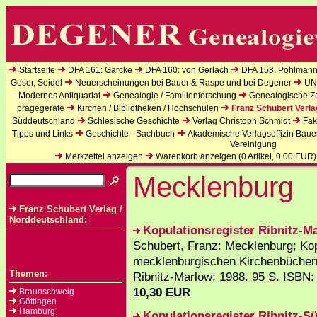
Startseite
DFA 161: Garcke
DFA 160: von Gerlach
DFA 158: Pohlmann
Geser, Seidel
Neuerscheinungen bei Bauer & Raspe und bei Degener
UN
Modernes Antiquariat
Genealogie / Familienforschung
Genealogische Zei
prägegeräte
Kirchen / Bibliotheken / Hochschulen
Franz Schubert Verla
Süddeutschland
Schlesische Geschichte
Verlag Christoph Schmidt
Fak
Tipps und Links
Geschichte - Sachbuch
Akademische Verlagsoffizin Baue
Vereinigung
Merkzettel anzeigen
Warenkorb anzeigen (
0
Artikel,
0,00
EUR)
Mecklenburg
Franz Schubert Verlag /
Norddeutschland:
Kopulationsregister Ribnitz-M
Schubert, Franz: Mecklenburg; Kop
mecklenburgischen Kirchenbüchern
Themen:
Ribnitz-Marlow; 1988. 95 S. ISBN: 
10,30 EUR
Braunschweig
Göttingen
Hamburg
Kopulationsregister Ribnitz-Sü