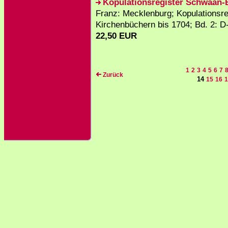
Kopulationsregister Schwaan
Franz: Mecklenburg; Kopulationsr
Kirchenbüchern bis 1704; Bd. 2: 
22,50 EUR
1
2
3
4
5
6
7
Zurück
14
15
16
1