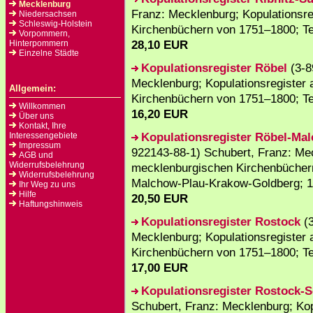
Mecklenburg
Franz: Mecklenburg; Kopulationsr
Niedersachsen
Schleswig-Holstein
Kirchenbüchern von 1751–1800; Tei
Vorpommern,
28,10 EUR
Hinterpommern
Einzelne Städte
Kopulationsregister Röbel
(3-8
Mecklenburg; Kopulationsregister
Allgemein:
Kirchenbüchern von 1751–1800; Teil
Willkommen
16,20 EUR
Über uns
Kontakt, Ihre
Kopulationsregister Röbel-Ma
Interessengebiete
Impressum
922143-88-1) Schubert, Franz: Mec
AGB und
Widerrufsbelehrung
mecklenburgischen Kirchenbüchern
Widerrufsbelehrung
Malchow-Plau-Krakow-Goldberg; 1
Ihr Weg zu uns
Hilfe
20,50 EUR
Haftungshinweis
Kopulationsregister Rostock
(3
Mecklenburg; Kopulationsregister
Kirchenbüchern von 1751–1800; Teil
17,00 EUR
Kopulationsregister Rostock-
Schubert, Franz: Mecklenburg; Kop