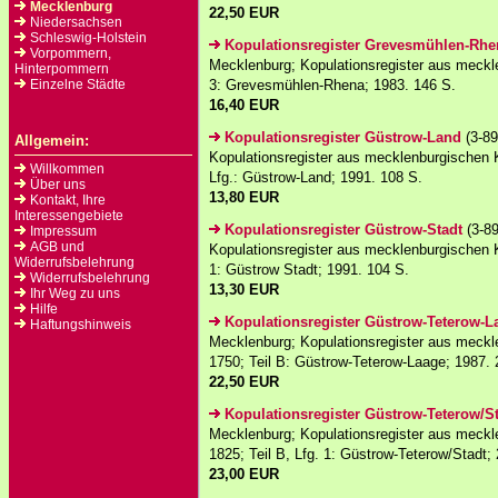
Mecklenburg
22,50 EUR
Niedersachsen
Schleswig-Holstein
Kopulationsregister Grevesmühlen-Rhe
Vorpommern,
Mecklenburg; Kopulationsregister aus meckl
Hinterpommern
Einzelne Städte
3: Grevesmühlen-Rhena; 1983. 146 S.
16,40 EUR
Kopulationsregister Güstrow-Land
(3-89
Allgemein:
Kopulationsregister aus mecklenburgischen 
Willkommen
Lfg.: Güstrow-Land; 1991. 108 S.
Über uns
13,80 EUR
Kontakt, Ihre
Interessengebiete
Kopulationsregister Güstrow-Stadt
(3-89
Impressum
AGB und
Kopulationsregister aus mecklenburgischen 
Widerrufsbelehrung
1: Güstrow Stadt; 1991. 104 S.
Widerrufsbelehrung
13,30 EUR
Ihr Weg zu uns
Hilfe
Kopulationsregister Güstrow-Teterow-L
Haftungshinweis
Mecklenburg; Kopulationsregister aus meck
1750; Teil B: Güstrow-Teterow-Laage; 1987. 
22,50 EUR
Kopulationsregister Güstrow-Teterow/S
Mecklenburg; Kopulationsregister aus meck
1825; Teil B, Lfg. 1: Güstrow-Teterow/Stadt;
23,00 EUR