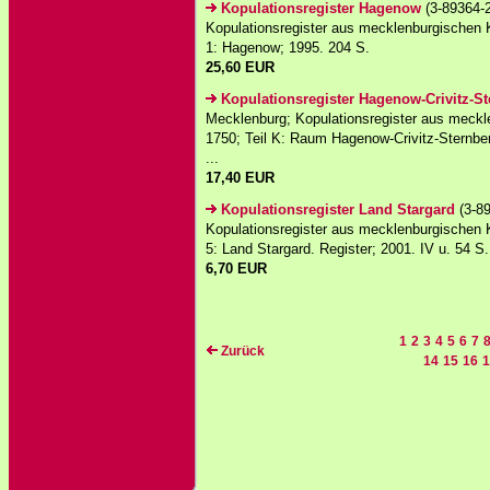
Kopulationsregister Hagenow
(3-89364-2
Kopulationsregister aus mecklenburgischen 
1: Hagenow; 1995. 204 S.
25,60 EUR
Kopulationsregister Hagenow-Crivitz-S
Mecklenburg; Kopulationsregister aus meckl
1750; Teil K: Raum Hagenow-Crivitz-Sternbe
...
17,40 EUR
Kopulationsregister Land Stargard
(3-89
Kopulationsregister aus mecklenburgischen 
5: Land Stargard. Register; 2001. IV u. 54 S.
6,70 EUR
1
2
3
4
5
6
7
Zurück
14
15
16
1