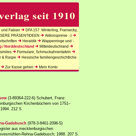
 und Fabian
DFA 157: Winterling, Fransecky,
SERE PRÄSENTIDEEN
Aktionspreise :-)
tschriften
Heraldik
Wappenringe und -
g / Norddeutschland
Mitteldeutschland
similes
Formulare, Schmuckahnentafeln
r & Raspe
Hessische familiengeschichtliche
Zur Kasse gehen
Mein Konto
ssow
(3-89364-222-6) Schubert, Franz:
lenburgischen Kirchenbüchern von 1751–
 1994. 212 S.
hna-Gadebusch
(978-3-8461-2096-5)
egister aus mecklenburgischen
revesmühlen-Rehna-Gadebusch; 1988. 207 S.