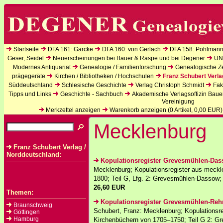
Startseite
DFA 161: Garcke
DFA 160: von Gerlach
DFA 158: Pohlmann
Geser, Seidel
Neuerscheinungen bei Bauer & Raspe und bei Degener
UN
Modernes Antiquariat
Genealogie / Familienforschung
Genealogische Zei
prägegeräte
Kirchen / Bibliotheken / Hochschulen
Franz Schubert Verla
Süddeutschland
Schlesische Geschichte
Verlag Christoph Schmidt
Fak
Tipps und Links
Geschichte - Sachbuch
Akademische Verlagsoffizin Baue
Vereinigung
Merkzettel anzeigen
Warenkorb anzeigen (
0
Artikel,
0,00
EUR)
Mecklenburg
Franz Schubert Verlag /
Norddeutschland:
Kopulationsregister Grevesmühlen-Da
Mecklenburg; Kopulationsregister aus meck
1800; Teil G, Lfg. 2: Grevesmühlen-Dassow;
26,60 EUR
Themen:
Kopulationsregister Grevesmühlen-Re
Braunschweig
Schubert, Franz: Mecklenburg; Kopulationsr
Göttingen
Hamburg
Kirchenbüchern von 1705–1750; Teil G 2: G