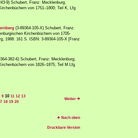
43-9) Schubert, Franz: Mecklenburg;
Kirchenbüchern von 1751–1800; Teil K, Lfg.
ternberg
(3-89364-105-X) Schubert, Franz:
enburgischen Kirchenbüchern von 1705-
rg; 1988. 161 S. ISBN: 3-89364-105-X [Franz
364-382-6) Schubert, Franz: Mecklenburg;
Kirchenbüchern von 1826–1875; Teil M Lfg.
10
8
9
11
12
13
Weiter
7
18
19
20
Nach oben
Druckbare Version