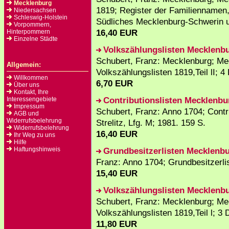
Mecklenburg
1819; Register der Familiennamen, T
Niedersachsen
Schleswig-Holstein
Südliches Mecklenburg-Schwerin u
Vorpommern,
16,40 EUR
Hinterpommern
Einzelne Städte
Volkszählungslisten Mecklenb
Schubert, Franz: Mecklenburg; M
Allgemein:
Volkszählungslisten 1819,Teil lI; 4
Willkommen
6,70 EUR
Über uns
Kontakt, Ihre
Contributionslisten Mecklenbur
Interessengebiete
Impressum
Schubert, Franz: Anno 1704; Contri
AGB und
Widerrufsbelehrung
Strelitz, Lfg. M; 1981. 159 S.
Widerrufsbelehrung
16,40 EUR
Ihr Weg zu uns
Hilfe
Haftungshinweis
Grundbesitzerlisten Mecklenb
Franz: Anno 1704; Grundbesitzerli
15,40 EUR
Volkszählungslisten Mecklenb
Schubert, Franz: Mecklenburg; M
Volkszählungslisten 1819,Teil l; 3 
11,80 EUR