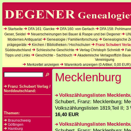
Startseite
DFA 161: Garcke
DFA 160: von Gerlach
DFA 158: Pohlmann
Geser, Seidel
Neuerscheinungen bei Bauer & Raspe und bei Degener
UN
Modernes Antiquariat
Genealogie / Familienforschung
Genealogische Zei
prägegeräte
Kirchen / Bibliotheken / Hochschulen
Franz Schubert Verla
Süddeutschland
Schlesische Geschichte
Verlag Christoph Schmidt
Fak
Tipps und Links
Geschichte - Sachbuch
Akademische Verlagsoffizin Baue
Vereinigung
Merkzettel anzeigen
Warenkorb anzeigen (
0
Artikel,
0,00
EUR)
Mecklenburg
Franz Schubert Verlag /
Norddeutschland:
Volkszählungslisten Mecklenb
Schubert, Franz: Mecklenburg; M
Volkszählungslisten 1819,Teil lI; 
Themen:
16,40 EUR
Braunschweig
Volkszählungslisten Mecklenb
Göttingen
Hamburg
Schubert, Franz: Mecklenburg; Me