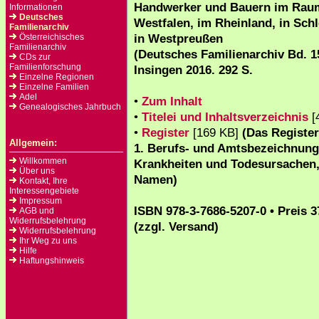
Handwerker und Bauern im Rau
Informationen
Deutsches
Westfalen, im Rheinland, in Sch
Familienarchiv
in Westpreußen
Österreichisches
Familienarchiv
(Deutsches Familienarchiv Bd. 1
CDs zur
Familienforschung
Insingen 2016. 292 S.
Einzelne Regionen
Einzelne Familien
Adel
•
Zum Inhalt
Genealogisches Jahrbuch
•
Titelei und Inhaltsverzeichnis
[
•
Register
[169 KB]
(Das Registe
Allgemein:
1. Berufs- und Amtsbezeichnung
Willkommen
Krankheiten und Todesursachen, 
Über uns
Namen)
Kontakt, Ihre
Interessengebiete
Impressum
ISBN 978-3-7686-5207-0 • Preis 
AGB und
Widerrufsbelehrung
(zzgl. Versand)
Widerrufsbelehrung
Ihr Weg zu uns
Hilfe
Haftungshinweis