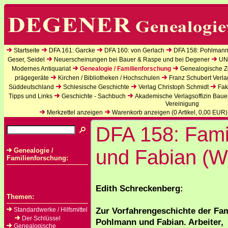
Startseite
DFA 161: Garcke
DFA 160: von Gerlach
DFA 158: Pohlmann
Geser, Seidel
Neuerscheinungen bei Bauer & Raspe und bei Degener
UN
Modernes Antiquariat
Genealogie / Familienforschung
Genealogische Ze
prägegeräte
Kirchen / Bibliotheken / Hochschulen
Franz Schubert Verla
Süddeutschland
Schlesische Geschichte
Verlag Christoph Schmidt
Fak
Tipps und Links
Geschichte - Sachbuch
Akademische Verlagsoffizin Baue
Vereinigung
Merkzettel anzeigen
Warenkorb anzeigen (
0
Artikel,
0,00
EUR)
DFA 158: Fami
und Fabian (W
Genealogie /
Familienforschung:
Edith Schreckenberg:
Themen:
Zur Vorfahrengeschichte der Fam
Standardwerke / Hilfsmittel
Der Schlüssel
Pohlmann und Fabian. Arbeiter,
Genealogische