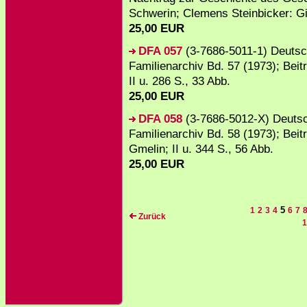
Schwerin; Clemens Steinbicker: Gi
25,00 EUR
DFA 057
(3-7686-5011-1) Deuts
Familienarchiv Bd. 57 (1973); Beit
II u. 286 S., 33 Abb.
25,00 EUR
DFA 058
(3-7686-5012-X) Deuts
Familienarchiv Bd. 58 (1973); Beit
Gmelin; II u. 344 S., 56 Abb.
25,00 EUR
5
1
2
3
4
6
7
Zurück
1