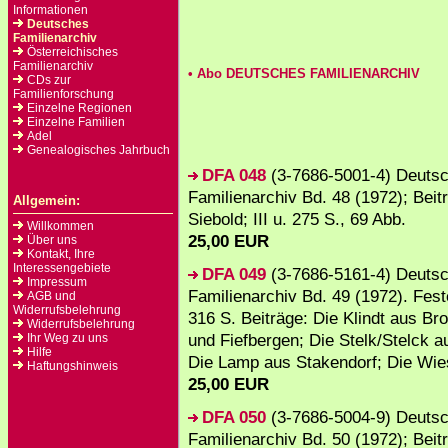
Informationen
Deutsches
Familienarchiv
Österreichisches
Familienarchiv
• Abo DEUTSCHES FAMILIENARCHIV
CDs zur
Familienforschung
Einzelne Regionen
Einzelne Familien
Adel
Genealogisches Jahrbuch
DFA 048
(3-7686-5001-4) Deuts
Familienarchiv Bd. 48 (1972); Beit
Allgemein:
Siebold; III u. 275 S., 69 Abb.
Willkommen
25,00 EUR
Über uns
Kontakt, Ihre
Interessengebiete
DFA 049
(3-7686-5161-4) Deuts
Impressum
Familienarchiv Bd. 49 (1972). Fest
AGB und
Widerrufsbelehrung
316 S. Beiträge: Die Klindt aus Br
Widerrufsbelehrung
und Fiefbergen; Die Stelk/Stelck a
Ihr Weg zu uns
Hilfe
Die Lamp aus Stakendorf; Die Wies
Haftungshinweis
25,00 EUR
DFA 050
(3-7686-5004-9) Deuts
Familienarchiv Bd. 50 (1972); Beit