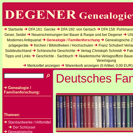
Startseite
DFA 161: Garcke
DFA 160: von Gerlach
DFA 158: Pohlmann
Geser, Seidel
Neuerscheinungen bei Bauer & Raspe und bei Degener
UN
Modernes Antiquariat
Genealogie / Familienforschung
Genealogische Ze
prägegeräte
Kirchen / Bibliotheken / Hochschulen
Franz Schubert Verla
Süddeutschland
Schlesische Geschichte
Verlag Christoph Schmidt
Fak
Tipps und Links
Geschichte - Sachbuch
Akademische Verlagsoffizin Baue
Vereinigung
Merkzettel anzeigen
Warenkorb anzeigen (
0
Artikel,
0,00
EUR)
Deutsches Fam
Genealogie /
Familienforschung:
Themen:
Standardwerke / Hilfsmittel
Der Schlüssel
Genealogische