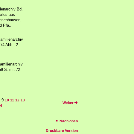
ienarchiv Bd.
arlos aus
chsenhausen,
d Pfa...
amilienarchiv
 74 Abb., 2
amilienarchiv
59 S. mit 72
9
8
10
11
12
13
Weiter
4
Nach oben
Druckbare Version