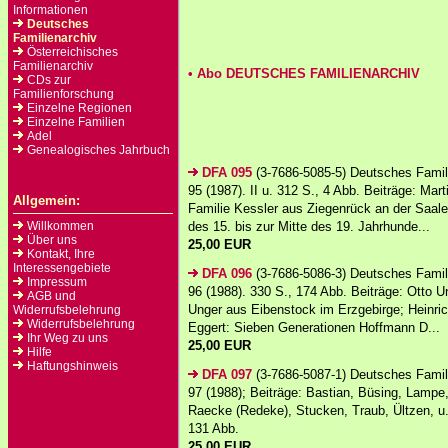
Informationen
Deutsches
Familienarchiv
Österreichisches
Familienarchiv
• Abo DEUTSCHES FAMILIENARCHIV
CDs zur
Familienforschung
Einzelne Regionen
Einzelne Familien
Adel
Genealogisches Jahrbuch
DFA 095
(3-7686-5085-5) Deutsches Famil
95 (1987). II u. 312 S., 4 Abb. Beiträge: Mart
Allgemein:
Familie Kessler aus Ziegenrück an der Saa
Willkommen
des 15. bis zur Mitte des 19. Jahrhunde...
Über uns
25,00 EUR
Kontakt, Ihre
Interessengebiete
DFA 096
(3-7686-5086-3) Deutsches Famil
Impressum
96 (1988). 330 S., 174 Abb. Beiträge: Otto U
AGB und
Unger aus Eibenstock im Erzgebirge; Heinri
Widerrufsbelehrung
Widerrufsbelehrung
Eggert: Sieben Generationen Hoffmann D...
Ihr Weg zu uns
25,00 EUR
Hilfe
Haftungshinweis
DFA 097
(3-7686-5087-1) Deutsches Famil
97 (1988); Beiträge: Bastian, Büsing, Lampe,
Raecke (Redeke), Stucken, Traub, Ültzen, u. 
131 Abb.
25,00 EUR