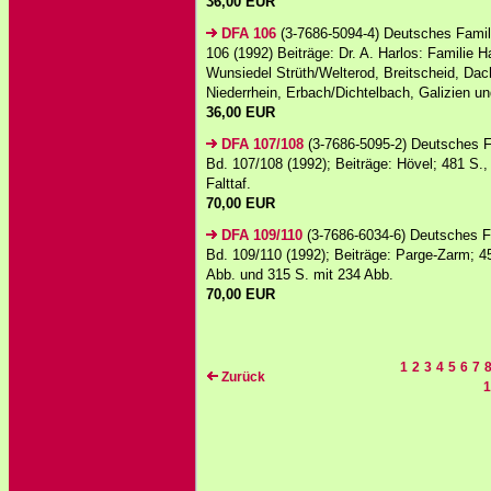
36,00 EUR
DFA 106
(3-7686-5094-4) Deutsches Famil
106 (1992) Beiträge: Dr. A. Harlos: Familie H
Wunsiedel Strüth/Welterod, Breitscheid, Da
Niederrhein, Erbach/Dichtelbach, Galizien un
36,00 EUR
DFA 107/108
(3-7686-5095-2) Deutsches F
Bd. 107/108 (1992); Beiträge: Hövel; 481 S.,
Falttaf.
70,00 EUR
DFA 109/110
(3-7686-6034-6) Deutsches F
Bd. 109/110 (1992); Beiträge: Parge-Zarm; 4
Abb. und 315 S. mit 234 Abb.
70,00 EUR
1
2
3
4
5
6
7
Zurück
1