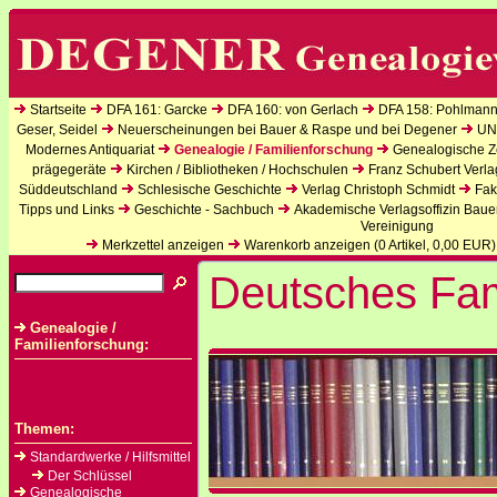
Startseite
DFA 161: Garcke
DFA 160: von Gerlach
DFA 158: Pohlmann
Geser, Seidel
Neuerscheinungen bei Bauer & Raspe und bei Degener
UN
Modernes Antiquariat
Genealogie / Familienforschung
Genealogische Ze
prägegeräte
Kirchen / Bibliotheken / Hochschulen
Franz Schubert Verla
Süddeutschland
Schlesische Geschichte
Verlag Christoph Schmidt
Fak
Tipps und Links
Geschichte - Sachbuch
Akademische Verlagsoffizin Baue
Vereinigung
Merkzettel anzeigen
Warenkorb anzeigen (
0
Artikel,
0,00
EUR)
Deutsches Fam
Genealogie /
Familienforschung:
Themen:
Standardwerke / Hilfsmittel
Der Schlüssel
Genealogische