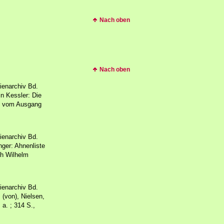
Nach oben
Nach oben
ienarchiv Bd.
in Kessler: Die
le vom Ausgang
ienarchiv Bd.
nger: Ahnenliste
ch Wilhelm
ienarchiv Bd.
 (von), Nielsen,
a. ; 314 S.,