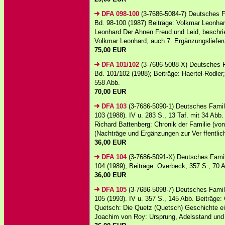
DFA 098-100
(3-7686-5084-7) Deutsches F
Bd. 98-100 (1987) Beiträge: Volkmar Leonhar
Leonhard Der Ahnen Freud und Leid, beschr
Volkmar Leonhard, auch 7. Ergänzungslieferun
75,00 EUR
DFA 101/102
(3-7686-5088-X) Deutsches F
Bd. 101/102 (1988); Beiträge: Haertel-Rodler;
558 Abb.
70,00 EUR
DFA 103
(3-7686-5090-1) Deutsches Famil
103 (1988). IV u. 283 S., 13 Taf. mit 34 Abb.
Richard Battenberg: Chronik der Familie (vo
(Nachträge und Ergänzungen zur Ver ffentlich
36,00 EUR
DFA 104
(3-7686-5091-X) Deutsches Famil
104 (1989); Beiträge: Overbeck; 357 S., 70 
36,00 EUR
DFA 105
(3-7686-5098-7) Deutsches Famil
105 (1993). IV u. 357 S., 145 Abb. Beiträge: 
Quetsch: Die Quetz (Quetsch) Geschichte ei
Joachim von Roy: Ursprung, Adelsstand und