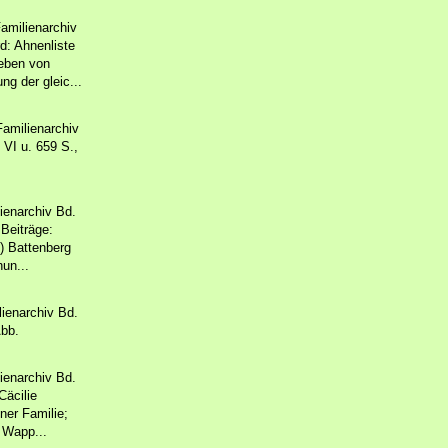
amilienarchiv
d: Ahnenliste
ieben von
g der gleic...
amilienarchiv
 VI u. 659 S.,
ienarchiv Bd.
 Beiträge:
n) Battenberg
un...
ienarchiv Bd.
Abb.
ienarchiv Bd.
Cäcilie
ner Familie;
 Wapp...