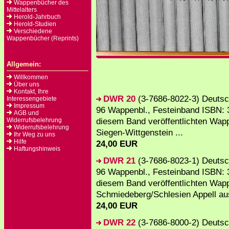
Wappenbücher des
Mittelalters
Herold-Jahrbuch
Herold-Studien
Verschiedene
Wappenbücher (Reprints)
Allgemein:
Willkommen
Über uns
Kontakt, Ihre
DWR 20
(3-7686-8022-3) Deutsc
Interessengebiete
Impressum
96 Wappenbl., Festeinband ISBN: 3
AGB und
diesem Band veröffentlichten Wap
Widerrufsbelehrung
Widerrufsbelehrung
Siegen-Wittgenstein ...
Ihr Weg zu uns
Hilfe
24,00 EUR
Haftungshinweis
DWR 21
(3-7686-8023-1) Deutsc
96 Wappenbl., Festeinband ISBN: 3
diesem Band veröffentlichten Wap
Schmiedeberg/Schlesien Appell aus
24,00 EUR
DWR 22
(3-7686-8000-2) Deutsc