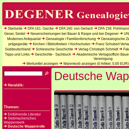
Startseite
DFA 161: Garcke
DFA 160: von Gerlach
DFA 158: Pohlmann
Geser, Seidel
Neuerscheinungen bei Bauer & Raspe und bei Degener
UN
Modernes Antiquariat
Genealogie / Familienforschung
Genealogische Zei
prägegeräte
Kirchen / Bibliotheken / Hochschulen
Franz Schubert Verla
Süddeutschland
Schlesische Geschichte
Verlag Christoph Schmidt
Fak
Tipps und Links
Geschichte - Sachbuch
Akademische Verlagsoffizin Baue
Vereinigung
Merkzettel anzeigen
Warenkorb anzeigen (
0
Artikel,
0,00
EUR)
Deutsche Wap
Heraldik:
Themen:
Einführende Literatur
Siebmachersches
Wappenwerk
Deutsche Wappenrolle