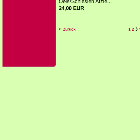
Oels/Schlesien Atzle...
24,00 EUR
3
Zurück
1
2